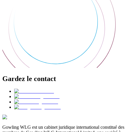
Gardez le contact
Gowling WLG est un cabinet juridique international constitué des