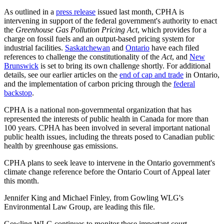
As outlined in a
press release
issued last month, CPHA is
intervening in support of the federal government's authority to enact
the
Greenhouse Gas Pollution Pricing Act
, which provides for a
charge on fossil fuels and an output-based pricing system for
industrial facilities.
Saskatchewan
and
Ontario
have each filed
references to challenge the constitutionality of the
Act
, and
New
Brunswick
is set to bring its own challenge shortly. For additional
details, see our earlier articles on the
end of cap and trade
in Ontario,
and the implementation of carbon pricing through the
federal
backstop
.
CPHA is a national non-governmental organization that has
represented the interests of public health in Canada for more than
100 years. CPHA has been involved in several important national
public health issues, including the threats posed to Canadian public
health by greenhouse gas emissions.
CPHA plans to seek leave to intervene in the Ontario government's
climate change reference before the Ontario Court of Appeal later
this month.
Jennifer King and Michael Finley, from Gowling WLG's
Environmental Law Group, are leading this file.
Gowling WLG continues to monitor these important court