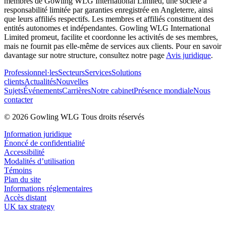
membres de Gowling WLG International Limited, une société à
responsabilité limitée par garanties enregistrée en Angleterre, ainsi
que leurs affiliés respectifs. Les membres et affiliés constituent des
entités autonomes et indépendantes. Gowling WLG International
Limited promeut, facilite et coordonne les activités de ses membres,
mais ne fournit pas elle-même de services aux clients. Pour en savoir
davantage sur notre structure, consultez notre page
Avis juridique
.
Professionnel·les
Secteurs
Services
Solutions
clients
Actualités
Nouvelles
Sujets
Événements
Carrières
Notre cabinet
Présence mondiale
Nous
contacter
© 2026 Gowling WLG Tous droits réservés
Information juridique
Énoncé de confidentialité
Accessibilité
Modalités d’utilisation
Témoins
Plan du site
Informations réglementaires
Accès distant
UK tax strategy