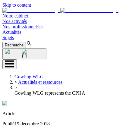
Skip to content
Notre cabinet
Nos activités
Nos professionnel·les
Actualités
Sujets
Recherche
FR
Gowling WLG
>
Actualités et ressources
>
Gowling WLG represents the CPHA
Article
Publié
19 décembre 2018