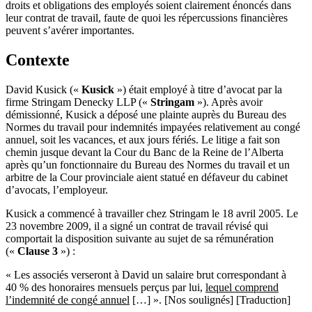
droits et obligations des employés soient clairement énoncés dans
leur contrat de travail, faute de quoi les répercussions financières
peuvent s’avérer importantes.
Contexte
David Kusick («
Kusick
») était employé à titre d’avocat par la
firme Stringam Denecky LLP («
Stringam
»). Après avoir
démissionné, Kusick a déposé une plainte auprès du Bureau des
Normes du travail pour indemnités impayées relativement au congé
annuel, soit les vacances, et aux jours fériés. Le litige a fait son
chemin jusque devant la Cour du Banc de la Reine de l’Alberta
après qu’un fonctionnaire du Bureau des Normes du travail et un
arbitre de la Cour provinciale aient statué en défaveur du cabinet
d’avocats, l’employeur.
Kusick a commencé à travailler chez Stringam le 18 avril 2005. Le
23 novembre 2009, il a signé un contrat de travail révisé qui
comportait la disposition suivante au sujet de sa rémunération
(«
Clause 3
») :
« Les associés verseront à David un salaire brut correspondant à
40 % des honoraires mensuels perçus par lui,
lequel comprend
l’indemnité de congé annuel
[…] ». [Nos soulignés] [Traduction]