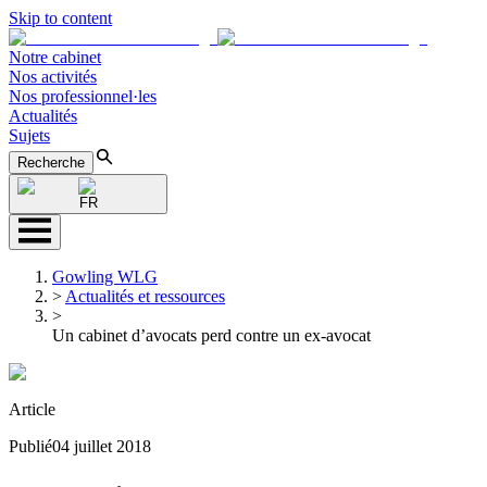
Skip to content
Notre cabinet
Nos activités
Nos professionnel·les
Actualités
Sujets
Recherche
FR
Gowling WLG
>
Actualités et ressources
>
Un cabinet d’avocats perd contre un ex-avocat
Article
Publié
04 juillet 2018