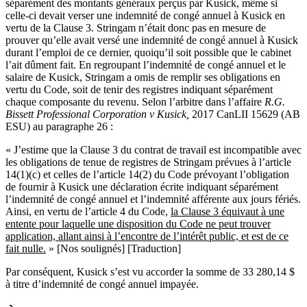
séparément des montants généraux perçus par Kusick, même si
celle-ci devait verser une indemnité de congé annuel à Kusick en
vertu de la Clause 3. Stringam n’était donc pas en mesure de
prouver qu’elle avait versé une indemnité de congé annuel à Kusick
durant l’emploi de ce dernier, quoiqu’il soit possible que le cabinet
l’ait dûment fait. En regroupant l’indemnité de congé annuel et le
salaire de Kusick, Stringam a omis de remplir ses obligations en
vertu du Code, soit de tenir des registres indiquant séparément
chaque composante du revenu. Selon l’arbitre dans l’affaire
R.G.
Bissett Professional Corporation v Kusick,
2017 CanLII 15629 (AB
ESU) au paragraphe 26 :
« J’estime que la Clause 3 du contrat de travail est incompatible avec
les obligations de tenue de registres de Stringam prévues à l’article
14(1)(c) et celles de l’article 14(2) du Code prévoyant l’obligation
de fournir à Kusick une déclaration écrite indiquant séparément
l’indemnité de congé annuel et l’indemnité afférente aux jours fériés.
Ainsi, en vertu de l’article 4 du Code,
la Clause 3 équivaut à une
entente pour laquelle une disposition du Code ne peut trouver
application, allant ainsi à l’encontre de l’intérêt public, et est de ce
fait nulle.
» [Nos soulignés] [Traduction]
Par conséquent, Kusick s’est vu accorder la somme de 33 280,14 $
à titre d’indemnité de congé annuel impayée.