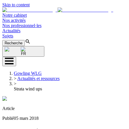
Skip to content
Notre cabinet
Nos activités
Nos professionnel·les
Actualités
Sujets
Recherche
FR
Gowling WLG
>
Actualités et ressources
>
Strata wind ups
Article
Publié
05 mars 2018