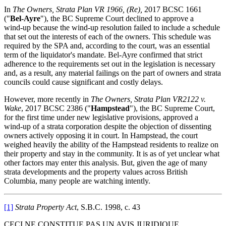
In
The Owners, Strata Plan VR 1966, (Re),
2017 BCSC 1661
("
Bel‑Ayre
"), the BC Supreme Court declined to approve a
wind‑up because the wind‑up resolution failed to include a schedule
that set out the interests of each of the owners. This schedule was
required by the SPA and, according to the court, was an essential
term of the liquidator's mandate. Bel‑Ayre confirmed that strict
adherence to the requirements set out in the legislation is necessary
and, as a result, any material failings on the part of owners and strata
councils could cause significant and costly delays.
However, more recently in
The Owners, Strata Plan VR2122 v.
Wake
, 2017 BCSC 2386 ("
Hampstead
"), the BC Supreme Court,
for the first time under new legislative provisions, approved a
wind‑up of a strata corporation despite the objection of dissenting
owners actively opposing it in court. In Hampstead, the court
weighed heavily the ability of the Hampstead residents to realize on
their property and stay in the community. It is as of yet unclear what
other factors may enter this analysis. But, given the age of many
strata developments and the property values across British
Columbia, many people are watching intently.
[1]
Strata Property Act
, S.B.C. 1998, c. 43
CECI NE CONSTITUE PAS UN AVIS JURIDIQUE.