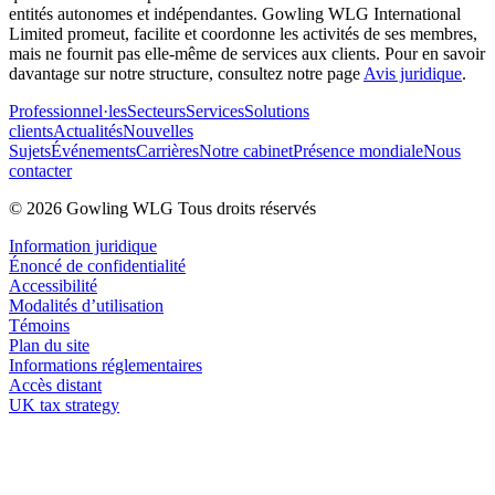
entités autonomes et indépendantes. Gowling WLG International
Limited promeut, facilite et coordonne les activités de ses membres,
mais ne fournit pas elle-même de services aux clients. Pour en savoir
davantage sur notre structure, consultez notre page
Avis juridique
.
Professionnel·les
Secteurs
Services
Solutions
clients
Actualités
Nouvelles
Sujets
Événements
Carrières
Notre cabinet
Présence mondiale
Nous
contacter
© 2026 Gowling WLG Tous droits réservés
Information juridique
Énoncé de confidentialité
Accessibilité
Modalités d’utilisation
Témoins
Plan du site
Informations réglementaires
Accès distant
UK tax strategy