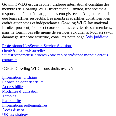
Gowling WLG est un cabinet juridique international constitué des
membres de Gowling WLG International Limited, une société à
responsabilité limitée par garanties enregistrée en Angleterre, ainsi
que leurs affiliés respectifs. Les membres et affiliés constituent des
entités autonomes et indépendantes. Gowling WLG International
Limited promeut, facilite et coordonne les activités de ses membres,
mais ne fournit pas elle-même de services aux clients. Pour en savoir
davantage sur notre structure, consultez notre page
Avis juridique
.
Professionnel·les
Secteurs
Services
Solutions
clients
Actualités
Nouvelles
Sujets
Événements
Carrières
Notre cabinet
Présence mondiale
Nous
contacter
© 2026 Gowling WLG Tous droits réservés
Information juridique
Énoncé de confidentialité
Accessibilité
Modalités d’utilisation
Témoins
Plan du site
Informations réglementaires
Accès distant
UK tax strategy