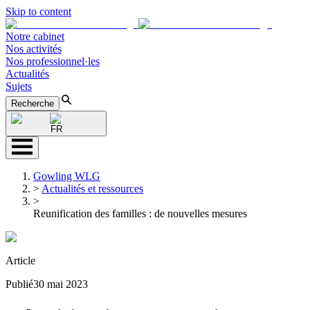
Skip to content
Notre cabinet
Nos activités
Nos professionnel·les
Actualités
Sujets
Recherche
FR
Gowling WLG
>
Actualités et ressources
>
Reunification des familles : de nouvelles mesures
Article
Publié
30 mai 2023