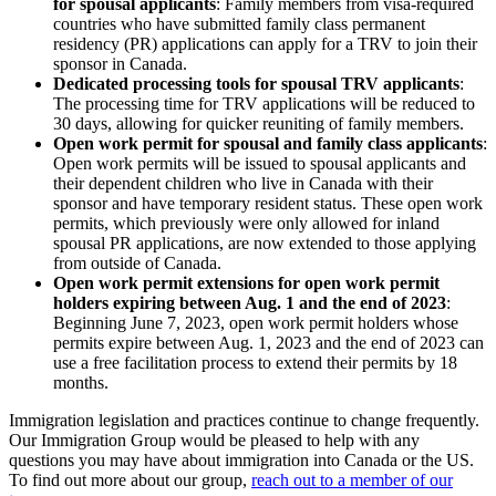
for spousal applicants
: Family members from visa-required
countries who have submitted family class permanent
residency (PR) applications can apply for a TRV to join their
sponsor in Canada.
Dedicated processing tools for spousal TRV applicants
:
The processing time for TRV applications will be reduced to
30 days, allowing for quicker reuniting of family members.
Open work permit for spousal and family class applicants
:
Open work permits will be issued to spousal applicants and
their dependent children who live in Canada with their
sponsor and have temporary resident status. These open work
permits, which previously were only allowed for inland
spousal PR applications, are now extended to those applying
from outside of Canada.
Open work permit extensions for open work permit
holders expiring between Aug. 1 and the end of 2023
:
Beginning June 7, 2023, open work permit holders whose
permits expire between Aug. 1, 2023 and the end of 2023 can
use a free facilitation process to extend their permits by 18
months.
Immigration legislation and practices continue to change frequently.
Our Immigration Group would be pleased to help with any
questions you may have about immigration into Canada or the US.
To find out more about our group,
reach out to a member of our