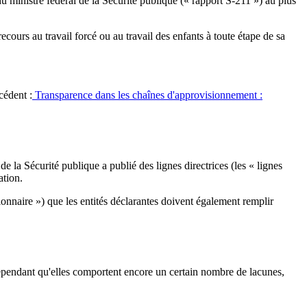
 du ministre fédéral de la Sécurité publique (« rapport S-211 ») au plus
ecours au travail forcé ou au travail des enfants à toute étape de sa
cédent :
Transparence dans les chaînes d'approvisionnement :
 la Sécurité publique a publié des lignes directrices (les « lignes
ation.
tionnaire ») que les entités déclarantes doivent également remplir
cependant qu'elles comportent encore un certain nombre de lacunes,