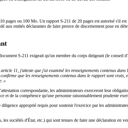
 10 pages ou 100 Mo. Un rapport S-211 de 20 pages est autorisé s'il est r
ndé aux entités déclarantes de faire preuve de discernement pour en déter
ant
 le document S-211 exigeait qu'un membre du corps dirigeant (le conseil d
rticle 11, j'atteste que j'ai examiné les renseignements contenus dans l
 confirme que les renseignements contenus dans le rapport sont vrais, e
e. »
ttestation correspondante, les administrateurs exerceront leur obligation
igence et de la compétence qu'une personne raisonnablement prudente exe
 diligence approprié requis pour soutenir l'exercice par les administrateu
s, les sociétés d'État, etc.) qui sont tenues de faire une déclaration en 