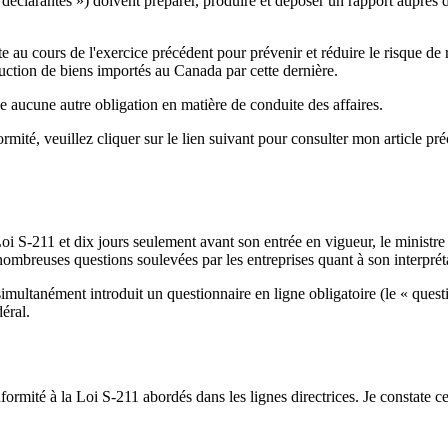
és déclarantes ») doivent préparer, produire et déposer un rapport auprès
te au cours de l'exercice précédent pour prévenir et réduire le risque de r
uction de biens importés au Canada par cette dernière.
 aucune autre obligation en matière de conduite des affaires.
ormité, veuillez cliquer sur le lien suivant pour consulter mon article pré
S-211 et dix jours seulement avant son entrée en vigueur, le ministre de
nombreuses questions soulevées par les entreprises quant à son interprét
 simultanément introduit un questionnaire en ligne obligatoire (le « ques
éral.
formité à la Loi S-211 abordés dans les lignes directrices. Je constate 