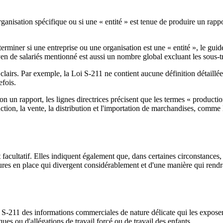
anisation spécifique ou si une « entité » est tenue de produire un rapport
éterminer si une entreprise ou une organisation est une « entité », le gui
n de salariés mentionné est aussi un nombre global excluant les sous-tr
clairs. Par exemple, la Loi S-211 ne contient aucune définition détaill
efois.
 non un rapport, les lignes directrices précisent que les termes « product
tion, la vente, la distribution et l'importation de marchandises, comme le
 facultatif. Elles indiquent également que, dans certaines circonstances,
sures en place qui divergent considérablement et d'une manière qui rendra
ts S-211 des informations commerciales de nature délicate qui les expose
ques ou d'allégations de travail forcé ou de travail des enfants.