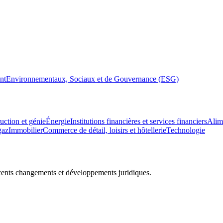
nt
Environnementaux, Sociaux et de Gouvernance (ESG)
uction et génie
Énergie
Institutions financières et services financiers
Alim
gaz
Immobilier
Commerce de détail, loisirs et hôtellerie
Technologie
récents changements et développements juridiques.