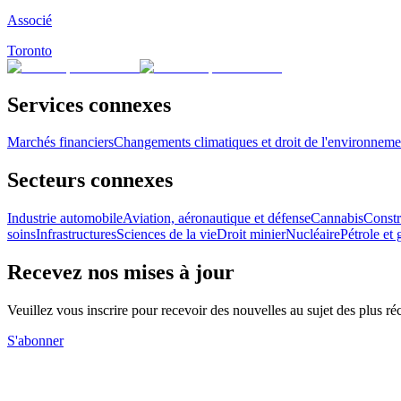
Associé
Toronto
Services connexes
Marchés financiers
Changements climatiques et droit de l'environneme
Secteurs connexes
Industrie automobile
Aviation, aéronautique et défense
Cannabis
Constr
soins
Infrastructures
Sciences de la vie
Droit minier
Nucléaire
Pétrole et 
Recevez nos mises à jour
Veuillez vous inscrire pour recevoir des nouvelles au sujet des plus 
S'abonner