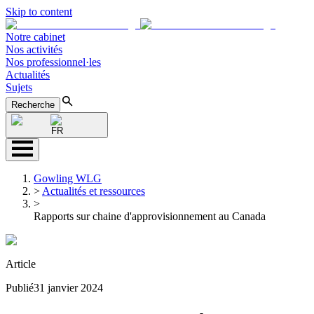
Skip to content
Notre cabinet
Nos activités
Nos professionnel·les
Actualités
Sujets
Recherche
FR
Gowling WLG
>
Actualités et ressources
>
Rapports sur chaine d'approvisionnement au Canada
Article
Publié
31 janvier 2024