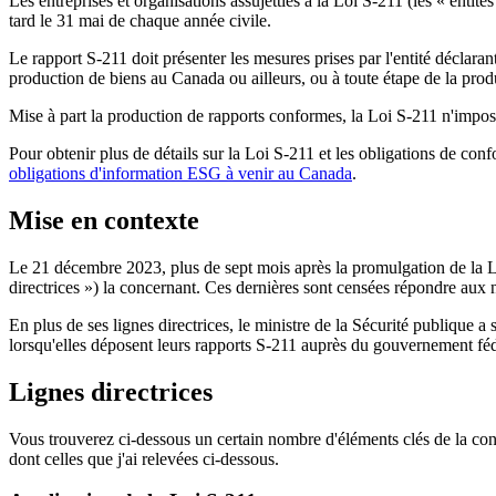
Les entreprises et organisations assujetties à la Loi S-211 (les « entit
tard le 31 mai de chaque année civile.
Le rapport S-211 doit présenter les mesures prises par l'entité déclaran
production de biens au Canada ou ailleurs, ou à toute étape de la prod
Mise à part la production de rapports conformes, la Loi S-211 n'impose
Pour obtenir plus de détails sur la Loi S-211 et les obligations de conf
obligations d'information ESG à venir au Canada
.
Mise en contexte
Le 21 décembre 2023, plus de sept mois après la promulgation de la Loi 
directrices ») la concernant. Ces dernières sont censées répondre aux 
En plus de ses lignes directrices, le ministre de la Sécurité publique a
lorsqu'elles déposent leurs rapports S-211 auprès du gouvernement féd
Lignes directrices
Vous trouverez ci-dessous un certain nombre d'éléments clés de la con
dont celles que j'ai relevées ci-dessous.