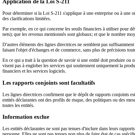
Application de la Loi S-211
Pour déterminer si la Loi S-211 s'applique à une entreprise ou à une org
des clarifications limitées.
Par exemple, en ce qui concerne les seuils financiers à utiliser pour d
nets); que les revenus mentionnés sont globaux; et que le nombre moye
D'autres éléments des lignes directrices ne semblent pas suffisamment 
faisant l'objet d'échanges et de commerce, sans plus de précisions tout
En ce qui a trait à la question de savoir si une entité doit produire ou
visent pas à englober les services qui soutiennent uniquement la produc
financiers et les services logiciels.
Les rapports conjoints sont facultatifs
Les lignes directrices confirment que le dépôt de rapports conjoints est
entités déclarantes ont des profils de risque, des politiques ou des me
toutes les entités.
Information exclue
Les entités déclarantes ne sont pas tenues d'inclure dans leurs rappor
personne. Elles ne sont pas tenues non plus de faire état de cas spécifi