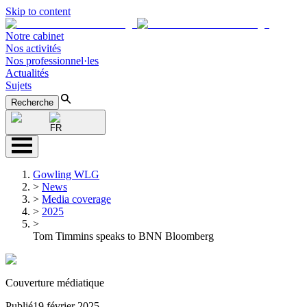
Skip to content
Notre cabinet
Nos activités
Nos professionnel·les
Actualités
Sujets
Recherche
FR
Gowling WLG
>
News
>
Media coverage
>
2025
>
Tom Timmins speaks to BNN Bloomberg
Couverture médiatique
Publié
19 février 2025