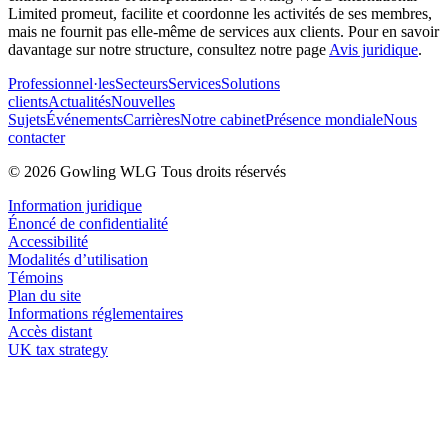
Limited promeut, facilite et coordonne les activités de ses membres,
mais ne fournit pas elle-même de services aux clients. Pour en savoir
davantage sur notre structure, consultez notre page
Avis juridique
.
Professionnel·les
Secteurs
Services
Solutions
clients
Actualités
Nouvelles
Sujets
Événements
Carrières
Notre cabinet
Présence mondiale
Nous
contacter
© 2026 Gowling WLG Tous droits réservés
Information juridique
Énoncé de confidentialité
Accessibilité
Modalités d’utilisation
Témoins
Plan du site
Informations réglementaires
Accès distant
UK tax strategy