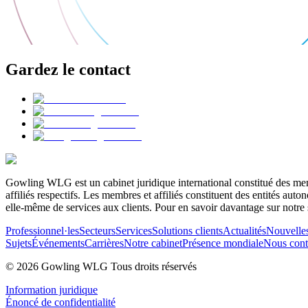
Gardez le contact
Gowling WLG est un cabinet juridique international constitué des memb
affiliés respectifs. Les membres et affiliés constituent des entités a
elle-même de services aux clients. Pour en savoir davantage sur notre 
Professionnel·les
Secteurs
Services
Solutions clients
Actualités
Nouvelle
Sujets
Événements
Carrières
Notre cabinet
Présence mondiale
Nous cont
© 2026 Gowling WLG Tous droits réservés
Information juridique
Énoncé de confidentialité