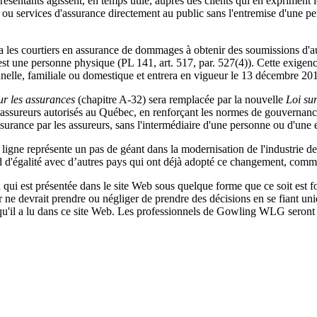
ésentants agissent, en temps utile, auprès des clients qui en expriment le
its ou services d'assurance directement au public sans l'entremise d'une 
a les courtiers en assurance de dommages à obtenir des soumissions d'a
ui est une personne physique (PL 141, art. 517, par. 527(4)). Cette exig
nelle, familiale ou domestique et entrera en vigueur le 13 décembre 201
ur les assurances
(chapitre A-32) sera remplacée par la nouvelle
Loi sur
des assureurs autorisés au Québec, en renforçant les normes de gouvernan
surance par les assureurs, sans l'intermédiaire d'une personne ou d'une e
en ligne représente un pas de géant dans la modernisation de l'industrie 
d d'égalité avec d’autres pays qui ont déjà adopté ce changement, comm
qui est présentée dans le site Web sous quelque forme que ce soit est fo
ur ne devrait prendre ou négliger de prendre des décisions en se fiant un
 qu'il a lu dans ce site Web. Les professionnels de Gowling WLG seront h