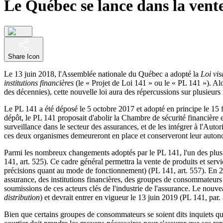
Le Québec se lance dans la vente
Share Icon
Le 13 juin 2018, l'Assemblée nationale du Québec a adopté la
Loi vis
institutions financières
(le « Projet de Loi 141 » ou le « PL 141 »). Alor
des décennies), cette nouvelle loi aura des répercussions sur plusieurs i
Le PL 141 a été déposé le 5 octobre 2017 et adopté en principe le 15
dépôt, le PL 141 proposait d'abolir la Chambre de sécurité financièr
surveillance dans le secteur des assurances, et de les intégrer à l'Au
ces deux organismes demeureront en place et conserveront leur auton
Parmi les nombreux changements adoptés par le PL 141, l'un des plus n
141, art. 525). Ce cadre général permettra la vente de produits et ser
précisions quant au mode de fonctionnement) (PL 141, art. 557). En 20
assurance, des institutions financières, des groupes de consommateurs 
soumissions de ces acteurs clés de l'industrie de l'assurance. Le nou
distribution
) et devrait entrer en vigueur le 13 juin 2019 (PL 141, par.
Bien que certains groupes de consommateurs se soient dits inquiets qu