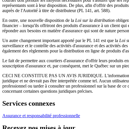
courtier doit prendre les moyens nécessaires pour s'assurer que ses repr
représentants sont à leur disposition. De plus, afin d'offrir des produ
auprès de l'Autorité à titre de distributeur (PL 141, art. 588).
En outre, une nouvelle disposition de la
Loi sur la distribution
obliger
financier – lorsqu'ils offriront des produits d'assurance à un client q
répondre aux besoins en matière d'assurance qui sont de nature person
Un autre changement important apporté par le PL 141 est que la
Loi s
surveillance et le contrôle des activités d'assurance et des activités 
également des règlements pour la distribution en ligne de produits d'as
Le fait de permettre aux courtiers d'assurance d'offrir leurs produits 
souscription d'assurance et, par conséquent, met le Québec sur un pie
CECI NE CONSTITUE PAS UN AVIS JURIDIQUE.
L'information 
juridique et ne devrait pas être interprétée comme tel. Aucun utilisate
professionnel ou tarder à consulter un professionnel sur la base de ce
concernant certaines questions juridiques précises.
Services connexes
Assurance et responsabilité professionnelle
Recevez nos mises à jour