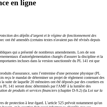
nce en ligne
rotection des dépôts d’argent et le régime de fonctionnement des
bec ont été amendés (certains textes n'avaient pas été révisés depuis
 publiques qui a présenté de nombreux amendements. Lors de son
nementaux d'autoréglementation chargés d'assurer la discipline et la
s importantes incluses dans la version sanctionnée du PL 141 est que
 produits d'assurance, sans l’entremise d'une personne physique (PL
fois reçu le mandat de déterminer un projet de règlement contenant des
la suite de laquelle 20 mémoires ont été déposés par des courtiers en
on du PL 141 seront donc déterminés par l'AMF à la lumière des
bution de produits et services financiers
(chapitre D-9.2) (la
Loi sur la
es de protection à leur égard. L'article 525 prévoit notamment qu'un