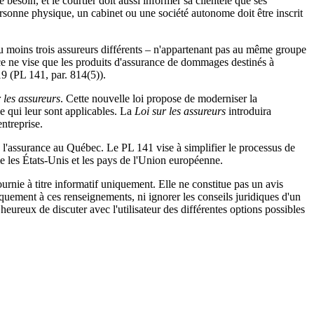
 besoin, et le courtier doit aussi informer sa clientèle que ses
personne physique, un cabinet ou une société autonome doit être inscrit
u moins trois assureurs différents – n'appartenant pas au même groupe
ence ne vise que les produits d'assurance de dommages destinés à
9 (PL 141, par. 814(5)).
 les assureurs
. Cette nouvelle loi propose de moderniser la
ce qui leur sont applicables. La
Loi sur les assureurs
introduira
ntreprise.
de l'assurance au Québec. Le PL 141 vise à simplifier le processus de
e les États-Unis et les pays de l'Union européenne.
urnie à titre informatif uniquement. Elle ne constitue pas un avis
iquement à ces renseignements, ni ignorer les conseils juridiques d'un
eureux de discuter avec l'utilisateur des différentes options possibles