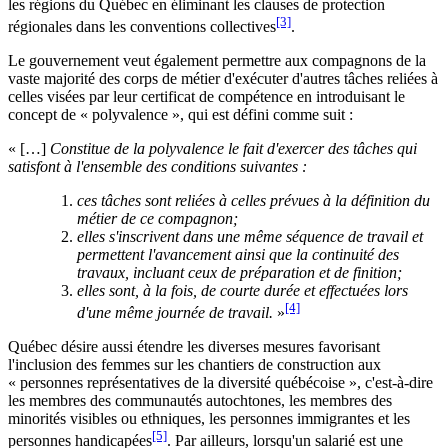
les régions du Québec en éliminant les clauses de protection
[3]
régionales dans les conventions collectives
.
Le gouvernement veut également permettre aux compagnons de la
vaste majorité des corps de métier d'exécuter d'autres tâches reliées à
celles visées par leur certificat de compétence en introduisant le
concept de « polyvalence », qui est défini comme suit :
« […]
Constitue de la polyvalence le fait d'exercer des tâches qui
satisfont à l'ensemble des conditions suivantes :
ces tâches sont reliées à celles prévues à la définition du
métier de ce compagnon;
elles s'inscrivent dans une même séquence de travail et
permettent
l'avancement ainsi que la continuité des
travaux, incluant ceux de préparation
et de finition;
elles sont, à la fois, de courte durée et effectuées lors
[4]
d'une même journée
de travail
.
»
Québec désire aussi étendre les diverses mesures favorisant
l'inclusion des femmes sur les chantiers de construction aux
« personnes représentatives de la diversité québécoise », c'est-à-dire
les membres des communautés autochtones, les membres des
minorités visibles ou ethniques, les personnes immigrantes et les
[5]
personnes handicapées
. Par ailleurs, lorsqu'un salarié est une