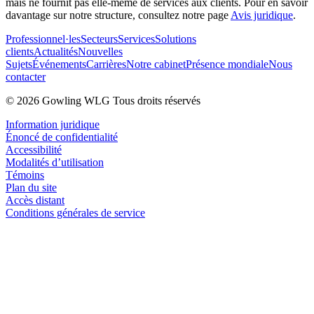
mais ne fournit pas elle-même de services aux clients. Pour en savoir
davantage sur notre structure, consultez notre page
Avis juridique
.
Professionnel·les
Secteurs
Services
Solutions
clients
Actualités
Nouvelles
Sujets
Événements
Carrières
Notre cabinet
Présence mondiale
Nous
contacter
© 2026 Gowling WLG Tous droits réservés
Information juridique
Énoncé de confidentialité
Accessibilité
Modalités d’utilisation
Témoins
Plan du site
Accès distant
Conditions générales de service