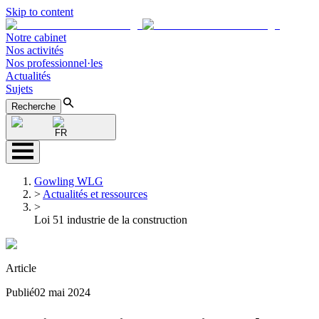
Skip to content
Notre cabinet
Nos activités
Nos professionnel·les
Actualités
Sujets
Recherche
FR
Gowling WLG
>
Actualités et ressources
>
Loi 51 industrie de la construction
Article
Publié
02 mai 2024