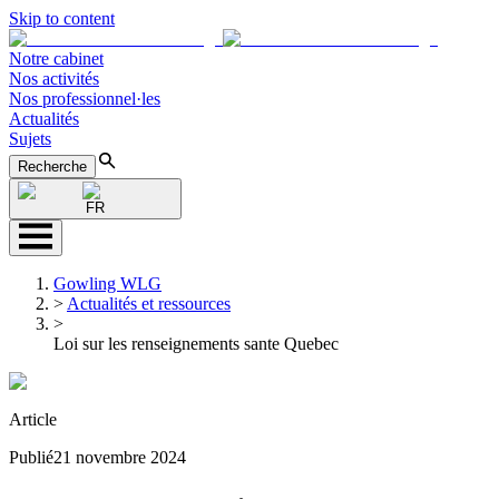
Skip to content
Notre cabinet
Nos activités
Nos professionnel·les
Actualités
Sujets
Recherche
FR
Gowling WLG
>
Actualités et ressources
>
Loi sur les renseignements sante Quebec
Article
Publié
21 novembre 2024