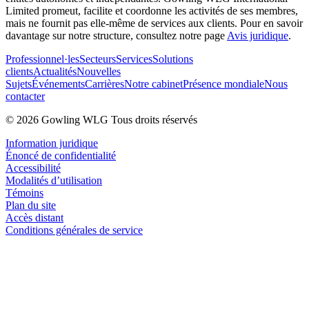
Limited promeut, facilite et coordonne les activités de ses membres,
mais ne fournit pas elle-même de services aux clients. Pour en savoir
davantage sur notre structure, consultez notre page
Avis juridique
.
Professionnel·les
Secteurs
Services
Solutions
clients
Actualités
Nouvelles
Sujets
Événements
Carrières
Notre cabinet
Présence mondiale
Nous
contacter
© 2026 Gowling WLG Tous droits réservés
Information juridique
Énoncé de confidentialité
Accessibilité
Modalités d’utilisation
Témoins
Plan du site
Accès distant
Conditions générales de service