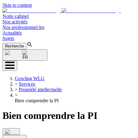
Skip to content
Notre cabinet
Nos activités
Nos professionnel·les
Actualités
Sujets
Recherche
FR
Gowling WLG
>
Services
>
Propriété intellectuelle
>
Bien comprendre la PI
Bien comprendre la PI