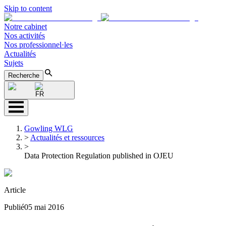
Skip to content
Notre cabinet
Nos activités
Nos professionnel·les
Actualités
Sujets
Recherche
FR
Gowling WLG
>
Actualités et ressources
>
Data Protection Regulation published in OJEU
Article
Publié
05 mai 2016