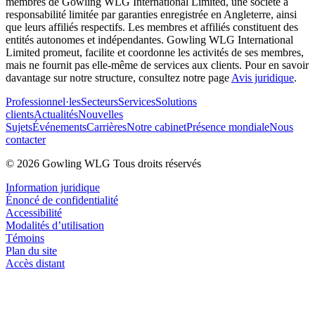
membres de Gowling WLG International Limited, une société à
responsabilité limitée par garanties enregistrée en Angleterre, ainsi
que leurs affiliés respectifs. Les membres et affiliés constituent des
entités autonomes et indépendantes. Gowling WLG International
Limited promeut, facilite et coordonne les activités de ses membres,
mais ne fournit pas elle-même de services aux clients. Pour en savoir
davantage sur notre structure, consultez notre page
Avis juridique
.
Professionnel·les
Secteurs
Services
Solutions
clients
Actualités
Nouvelles
Sujets
Événements
Carrières
Notre cabinet
Présence mondiale
Nous
contacter
© 2026 Gowling WLG Tous droits réservés
Information juridique
Énoncé de confidentialité
Accessibilité
Modalités d’utilisation
Témoins
Plan du site
Accès distant