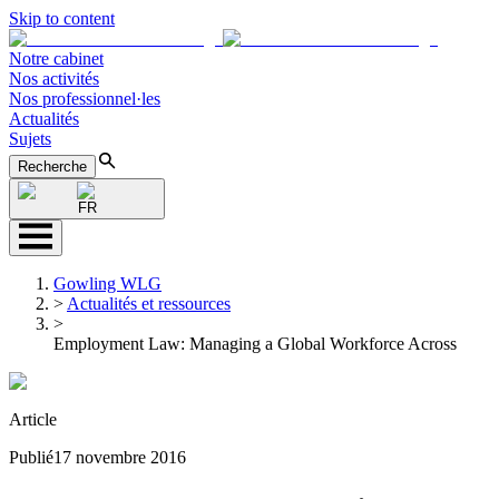
Skip to content
Notre cabinet
Nos activités
Nos professionnel·les
Actualités
Sujets
Recherche
FR
Gowling WLG
>
Actualités et ressources
>
Employment Law: Managing a Global Workforce Across
Article
Publié
17 novembre 2016