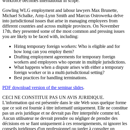
workforce becomes international in scope.
Gowling WLG employment and labour lawyers Max Brunette,
Michael Schalke, Amy-Lynn Smith and Marcus Ostrowerka delve
into jurisdictional issues that arise in managing employees from
different countries and across multiple provinces. On November
17th, they presented some of the most common and pressing issues
you are likely to be faced with, including:
Hiring temporary foreign workers: Who is eligible and for
how long can you employ them?
Drafting employment agreements for temporary foreign
workers and employees who operate in multiple jurisdictions.
What happens when a dispute arises with either a temporary
foreign worker or in a multi-jurisdictional setting?
Best practices for handling terminations.
PDF download version of the seminar slides
.
CECI NE CONSTITUE PAS UN AVIS JURIDIQUE.
L'information qui est présentée dans le site Web sous quelque forme
que ce soit est fournie à titre informatif uniquement. Elle ne constitue
pas un avis juridique et ne devrait pas être interprétée comme tel.
Aucun utilisateur ne devrait prendre ou négliger de prendre des
décisions en se fiant uniquement à ces renseignements, ni ignorer les
conseils juridiques d'un professionnel ou tarder à consulter un