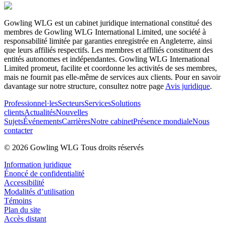
Gowling WLG est un cabinet juridique international constitué des
membres de Gowling WLG International Limited, une société à
responsabilité limitée par garanties enregistrée en Angleterre, ainsi
que leurs affiliés respectifs. Les membres et affiliés constituent des
entités autonomes et indépendantes. Gowling WLG International
Limited promeut, facilite et coordonne les activités de ses membres,
mais ne fournit pas elle-même de services aux clients. Pour en savoir
davantage sur notre structure, consultez notre page
Avis juridique
.
Professionnel·les
Secteurs
Services
Solutions
clients
Actualités
Nouvelles
Sujets
Événements
Carrières
Notre cabinet
Présence mondiale
Nous
contacter
© 2026 Gowling WLG Tous droits réservés
Information juridique
Énoncé de confidentialité
Accessibilité
Modalités d’utilisation
Témoins
Plan du site
Accès distant