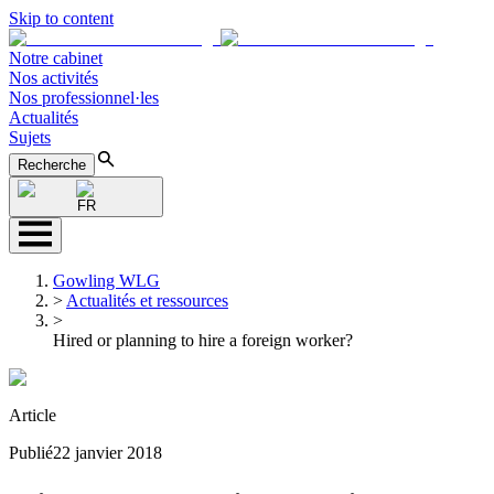
Skip to content
Notre cabinet
Nos activités
Nos professionnel·les
Actualités
Sujets
Recherche
FR
Gowling WLG
>
Actualités et ressources
>
Hired or planning to hire a foreign worker?
Article
Publié
22 janvier 2018