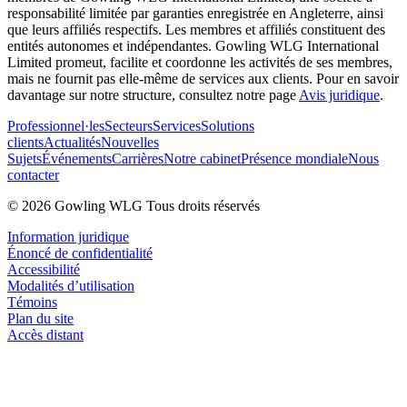
responsabilité limitée par garanties enregistrée en Angleterre, ainsi
que leurs affiliés respectifs. Les membres et affiliés constituent des
entités autonomes et indépendantes. Gowling WLG International
Limited promeut, facilite et coordonne les activités de ses membres,
mais ne fournit pas elle-même de services aux clients. Pour en savoir
davantage sur notre structure, consultez notre page
Avis juridique
.
Professionnel·les
Secteurs
Services
Solutions
clients
Actualités
Nouvelles
Sujets
Événements
Carrières
Notre cabinet
Présence mondiale
Nous
contacter
© 2026 Gowling WLG Tous droits réservés
Information juridique
Énoncé de confidentialité
Accessibilité
Modalités d’utilisation
Témoins
Plan du site
Accès distant