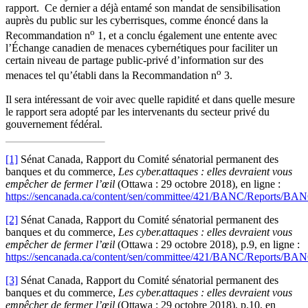
rapport. Ce dernier a déjà entamé son mandat de sensibilisation
auprès du public sur les cyberrisques, comme énoncé dans la
o
Recommandation n
1, et a conclu également une entente avec
l’Échange canadien de menaces cybernétiques pour faciliter un
certain niveau de partage public-privé d’information sur des
o
menaces tel qu’établi dans la Recommandation n
3.
Il sera intéressant de voir avec quelle rapidité et dans quelle mesure
le rapport sera adopté par les intervenants du secteur privé du
gouvernement fédéral.
[1]
Sénat Canada, Rapport du Comité sénatorial permanent des
banques et du commerce,
Les cyber.attaques : elles devraient vous
empêcher de fermer l’œil
(Ottawa : 29 octobre 2018), en ligne :
https://sencanada.ca/content/sen/committee/421/BANC/Reports/B
[2]
Sénat Canada, Rapport du Comité sénatorial permanent des
banques et du commerce,
Les cyber.attaques : elles devraient vous
empêcher de fermer l’œil
(Ottawa : 29 octobre 2018), p.9, en ligne :
https://sencanada.ca/content/sen/committee/421/BANC/Reports/B
[3]
Sénat Canada, Rapport du Comité sénatorial permanent des
banques et du commerce,
Les cyber.attaques : elles devraient vous
empêcher de fermer l’œil
(Ottawa : 29 octobre 2018), p.10, en