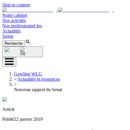
Skip to content
Notre cabinet
Nos activités
Nos professionnel·les
Actualités
Sujets
Recherche
FR
Gowling WLG
>
Actualités et ressources
>
Nouveau rapport du Senat
Article
Publié
22 janvier 2019