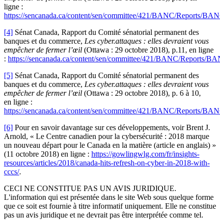
ligne :
https://sencanada.ca/content/sen/committee/421/BANC/Reports/B
[4]
Sénat Canada, Rapport du Comité sénatorial permanent des
banques et du commerce,
Les cyber.attaques : elles devraient vous
empêcher de fermer l’œil
(Ottawa : 29 octobre 2018), p.11, en ligne
:
https://sencanada.ca/content/sen/committee/421/BANC/Reports/
[5]
Sénat Canada, Rapport du Comité sénatorial permanent des
banques et du commerce,
Les cyber.attaques : elles devraient vous
empêcher de fermer l’œil
(Ottawa : 29 octobre 2018), p. 6 à 10,
en ligne :
https://sencanada.ca/content/sen/committee/421/BANC/Reports/B
[6]
Pour en savoir davantage sur ces développements, voir Brent J.
Arnold, « Le Centre canadien pour la cybersécurité : 2018 marque
un nouveau départ pour le Canada en la matière (article en anglais) »
(11 octobre 2018) en ligne :
https://gowlingwlg.com/fr/insights-
resources/articles/2018/canada-hits-refresh-on-cyber-in-2018-with-
cccs/
.
CECI NE CONSTITUE PAS UN AVIS JURIDIQUE.
L'information qui est présentée dans le site Web sous quelque forme
que ce soit est fournie à titre informatif uniquement. Elle ne constitue
pas un avis juridique et ne devrait pas être interprétée comme tel.