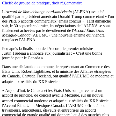
Cheffe de groupe de pratique, droit réglementaire
L'
Accord de libre-échange nord-américain
(ALENA) avait été
qualifié par le président américain Donald Trump comme étant « l'un
des PIRES accords commerciaux jamais conclus ». Tard dimanche
soir, le 30 septembre dernier, les négociations de l'ALENA se sont
finalement achevées par le dévoilement de l'
Accord États-Unis-
Mexique-Canada
(AEUMC), une nouvelle entente qui viendra
remplacer l'ALENA.
Peu après la finalisation de l'Accord, le premier ministre
Justin Trudeau a annoncé aux journalistes : « C'est une bonne
journée pour le Canada ».
Dans une déclaration commune, le représentant au Commerce des
États-Unis, Robert Lighthizer, et la ministre des Affaires étrangères
du Canada, Chrystia Freeland, ont qualifié l'AEUMC de moderne et
e
adapté aux réalités du XXI
siècle :
« Aujourd'hui, le Canada et les États-Unis sont parvenus à un
accord de principe, de concert avec le Mexique, sur un nouvel
e
accord commercial moderne et adapté aux réalités du XXI
siècle :
l'Accord États-Unis-Mexique-Canada. L'AEUMC offrira à nos
travailleurs, agriculteurs, éleveurs et entreprises un accord
commercial de grande qualité qui donnera lieu à des marchés plus