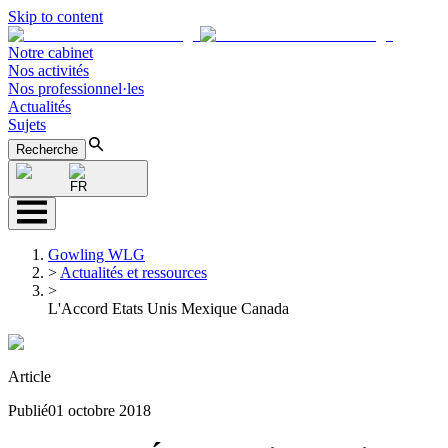
Skip to content
Notre cabinet
Nos activités
Nos professionnel·les
Actualités
Sujets
Recherche
FR
Gowling WLG
>
Actualités et ressources
>
L'Accord Etats Unis Mexique Canada
Article
Publié
01 octobre 2018