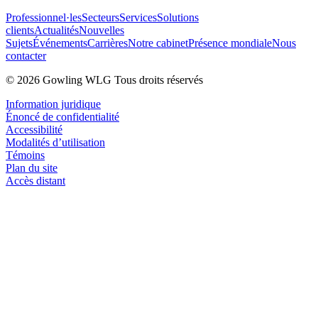
Professionnel·les
Secteurs
Services
Solutions
clients
Actualités
Nouvelles
Sujets
Événements
Carrières
Notre cabinet
Présence mondiale
Nous
contacter
© 2026 Gowling WLG Tous droits réservés
Information juridique
Énoncé de confidentialité
Accessibilité
Modalités d’utilisation
Témoins
Plan du site
Accès distant