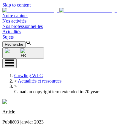
Skip to content
Notre cabinet
Nos activités
Nos professionnel·les
Actualités
Sujets
Recherche
FR
Gowling WLG
>
Actualités et ressources
>
Canadian copyright term extended to 70 years
Article
Publié
03 janvier 2023