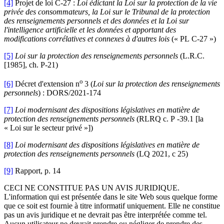
[4]
Projet de loi C-27 :
Loi édictant la Loi sur la protection de la vie
privée des consommateurs, la Loi sur le Tribunal de la protection
des renseignements personnels et des données et la Loi sur
l'intelligence artificielle et les données et apportant des
modifications corrélatives et connexes à d'autres lois
(« PL C-27 »)
[5]
Loi sur la protection des renseignements personnels
(L.R.C.
[1985], ch. P-21)
o
[6]
Décret d'extension n
3 (
Loi sur la protection des renseignements
personnels
) : DORS/2021-174
[7]
Loi modernisant des dispositions législatives en matière de
protection des renseignements personnels
(RLRQ c. P -39.1 [la
« Loi sur le secteur privé »])
[8]
Loi modernisant des dispositions législatives en matière de
protection des renseignements personnels
(LQ 2021, c 25)
[9]
Rapport, p. 14
CECI NE CONSTITUE PAS UN AVIS JURIDIQUE.
L'information qui est présentée dans le site Web sous quelque forme
que ce soit est fournie à titre informatif uniquement. Elle ne constitue
pas un avis juridique et ne devrait pas être interprétée comme tel.
Aucun utilisateur ne devrait prendre ou négliger de prendre des