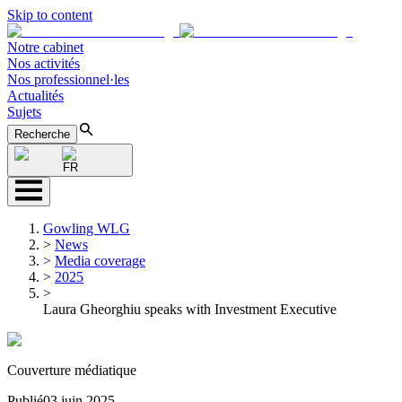
Skip to content
Notre cabinet
Nos activités
Nos professionnel·les
Actualités
Sujets
Recherche
FR
Gowling WLG
>
News
>
Media coverage
>
2025
>
Laura Gheorghiu speaks with Investment Executive
Couverture médiatique
Publié
03 juin 2025