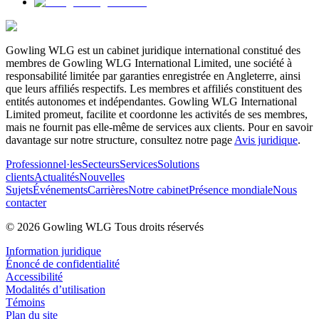
Gowling WLG est un cabinet juridique international constitué des
membres de Gowling WLG International Limited, une société à
responsabilité limitée par garanties enregistrée en Angleterre, ainsi
que leurs affiliés respectifs. Les membres et affiliés constituent des
entités autonomes et indépendantes. Gowling WLG International
Limited promeut, facilite et coordonne les activités de ses membres,
mais ne fournit pas elle-même de services aux clients. Pour en savoir
davantage sur notre structure, consultez notre page
Avis juridique
.
Professionnel·les
Secteurs
Services
Solutions
clients
Actualités
Nouvelles
Sujets
Événements
Carrières
Notre cabinet
Présence mondiale
Nous
contacter
© 2026 Gowling WLG Tous droits réservés
Information juridique
Énoncé de confidentialité
Accessibilité
Modalités d’utilisation
Témoins
Plan du site