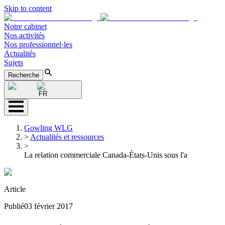
Skip to content
Notre cabinet
Nos activités
Nos professionnel·les
Actualités
Sujets
Recherche
FR
Gowling WLG
>
Actualités et ressources
>
La relation commerciale Canada-États-Unis sous l'a
Article
Publié
03 février 2017