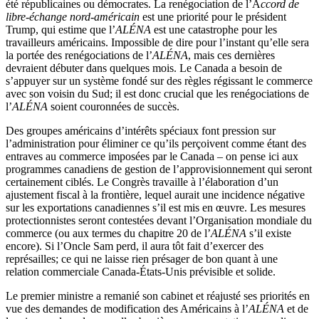
été républicaines ou démocrates. La renégociation de l’A
ccord de
libre-échange nord-américain
est une priorité pour le président
Trump, qui estime que l’
ALÉNA
est une catastrophe pour les
travailleurs américains. Impossible de dire pour l’instant qu’elle sera
la portée des renégociations de l’
ALÉNA
, mais ces dernières
devraient débuter dans quelques mois. Le Canada a besoin de
s’appuyer sur un système fondé sur des règles régissant le commerce
avec son voisin du Sud; il est donc crucial que les renégociations de
l’
ALÉNA
soient couronnées de succès.
Des groupes américains d’intérêts spéciaux font pression sur
l’administration pour éliminer ce qu’ils perçoivent comme étant des
entraves au commerce imposées par le Canada – on pense ici aux
programmes canadiens de gestion de l’approvisionnement qui seront
certainement ciblés. Le Congrès travaille à l’élaboration d’un
ajustement fiscal à la frontière, lequel aurait une incidence négative
sur les exportations canadiennes s’il est mis en œuvre. Les mesures
protectionnistes seront contestées devant l’Organisation mondiale du
commerce (ou aux termes du chapitre 20 de l’
ALÉNA
s’il existe
encore). Si l’Oncle Sam perd, il aura tôt fait d’exercer des
représailles; ce qui ne laisse rien présager de bon quant à une
relation commerciale Canada-États-Unis prévisible et solide.
Le premier ministre a remanié son cabinet et réajusté ses priorités en
vue des demandes de modification des Américains à l’
ALÉNA
et de