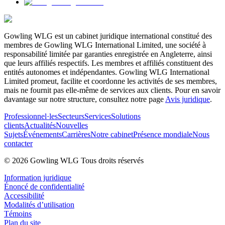
Gowling WLG est un cabinet juridique international constitué des
membres de Gowling WLG International Limited, une société à
responsabilité limitée par garanties enregistrée en Angleterre, ainsi
que leurs affiliés respectifs. Les membres et affiliés constituent des
entités autonomes et indépendantes. Gowling WLG International
Limited promeut, facilite et coordonne les activités de ses membres,
mais ne fournit pas elle-même de services aux clients. Pour en savoir
davantage sur notre structure, consultez notre page
Avis juridique
.
Professionnel·les
Secteurs
Services
Solutions
clients
Actualités
Nouvelles
Sujets
Événements
Carrières
Notre cabinet
Présence mondiale
Nous
contacter
© 2026 Gowling WLG Tous droits réservés
Information juridique
Énoncé de confidentialité
Accessibilité
Modalités d’utilisation
Témoins
Plan du site