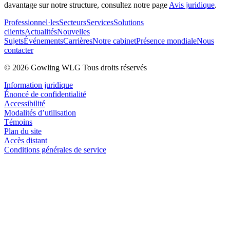
davantage sur notre structure, consultez notre page
Avis juridique
.
Professionnel·les
Secteurs
Services
Solutions
clients
Actualités
Nouvelles
Sujets
Événements
Carrières
Notre cabinet
Présence mondiale
Nous
contacter
© 2026 Gowling WLG Tous droits réservés
Information juridique
Énoncé de confidentialité
Accessibilité
Modalités d’utilisation
Témoins
Plan du site
Accès distant
Conditions générales de service