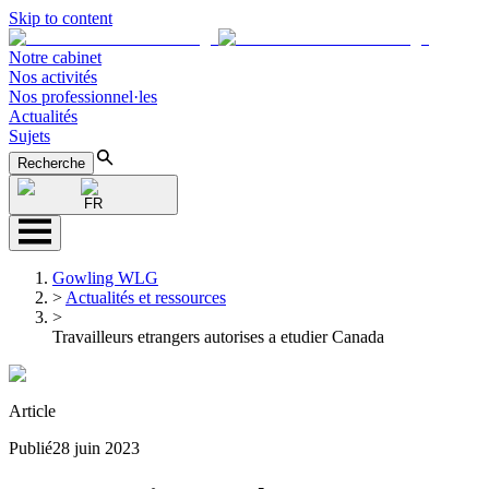
Skip to content
Notre cabinet
Nos activités
Nos professionnel·les
Actualités
Sujets
Recherche
FR
Gowling WLG
>
Actualités et ressources
>
Travailleurs etrangers autorises a etudier Canada
Article
Publié
28 juin 2023