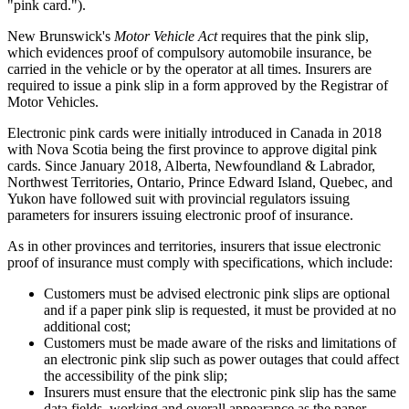
"pink card.").
New Brunswick's
Motor Vehicle Act
requires that the pink slip,
which evidences proof of compulsory automobile insurance, be
carried in the vehicle or by the operator at all times. Insurers are
required to issue a pink slip in a form approved by the Registrar of
Motor Vehicles.
Electronic pink cards were initially introduced in Canada in 2018
with Nova Scotia being the first province to approve digital pink
cards. Since January 2018, Alberta, Newfoundland & Labrador,
Northwest Territories, Ontario, Prince Edward Island, Quebec, and
Yukon have followed suit with provincial regulators issuing
parameters for insurers issuing electronic proof of insurance.
As in other provinces and territories, insurers that issue electronic
proof of insurance must comply with specifications, which include:
Customers must be advised electronic pink slips are optional
and if a paper pink slip is requested, it must be provided at no
additional cost;
Customers must be made aware of the risks and limitations of
an electronic pink slip such as power outages that could affect
the accessibility of the pink slip;
Insurers must ensure that the electronic pink slip has the same
data fields, working and overall appearance as the paper