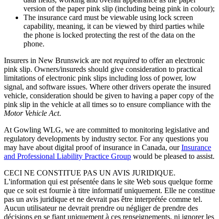
version of the paper pink slip (including being pink in colour);
The insurance card must be viewable using lock screen
capability, meaning, it can be viewed by third parties while
the phone is locked protecting the rest of the data on the
phone.
Insurers in New Brunswick are not
required
to offer an electronic
pink slip. Owners/insureds should give consideration to practical
limitations of electronic pink slips including loss of power, low
signal, and software issues. Where other drivers operate the insured
vehicle, consideration should be given to having a paper copy of the
pink slip in the vehicle at all times so to ensure compliance with the
Motor Vehicle Act
.
At Gowling WLG, we are committed to monitoring legislative and
regulatory developments by industry sector. For any questions you
may have about digital proof of insurance in Canada, our
Insurance
and Professional Liability Practice Group
would be pleased to assist.
CECI NE CONSTITUE PAS UN AVIS JURIDIQUE.
L'information qui est présentée dans le site Web sous quelque forme
que ce soit est fournie à titre informatif uniquement. Elle ne constitue
pas un avis juridique et ne devrait pas être interprétée comme tel.
Aucun utilisateur ne devrait prendre ou négliger de prendre des
décisions en se fiant uniquement à ces renseignements, ni ignorer les