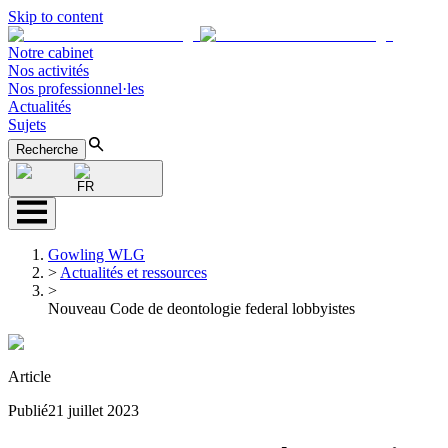
Skip to content
Notre cabinet
Nos activités
Nos professionnel·les
Actualités
Sujets
Recherche
FR
Gowling WLG
>
Actualités et ressources
>
Nouveau Code de deontologie federal lobbyistes
Article
Publié
21 juillet 2023