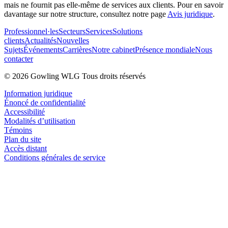
mais ne fournit pas elle-même de services aux clients. Pour en savoir
davantage sur notre structure, consultez notre page
Avis juridique
.
Professionnel·les
Secteurs
Services
Solutions
clients
Actualités
Nouvelles
Sujets
Événements
Carrières
Notre cabinet
Présence mondiale
Nous
contacter
© 2026 Gowling WLG Tous droits réservés
Information juridique
Énoncé de confidentialité
Accessibilité
Modalités d’utilisation
Témoins
Plan du site
Accès distant
Conditions générales de service