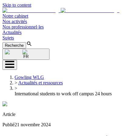
Skip to content
Notre cabinet
Nos activités
Nos professionnel·les
Actualités
Sujets
Recherche
FR
Gowling WLG
>
Actualités et ressources
>
International students to work off campus 24 hours
Article
Publié
21 novembre 2024