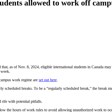
tudents allowed to work off camp
at, as of Nov. 8, 2024, eligible international students in Canada may
r week.
f-campus work regime are
set out here
.
rly scheduled breaks. To be a “regularly scheduled break,” the break mu
ife with potential pitfalls.
llow the hours of work rules to avoid allowing unauthorized work to occ