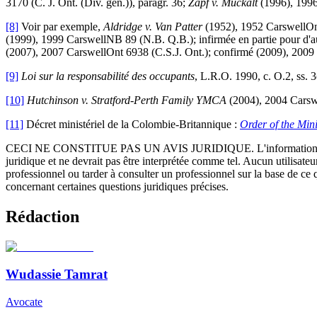
3170 (C. J. Ont. (Div. gén.)), paragr. 36;
Zapf v. Muckalt
(1996), 1996
[8]
Voir par exemple,
Aldridge v. Van Patter
(1952), 1952 CarswellOn
(1999), 1999 CarswellNB 89 (N.B. Q.B.); infirmée en partie pour d'
(2007), 2007 CarswellOnt 6938 (C.S.J. Ont.); confirmé (2009), 2009
[9]
Loi sur la responsabilité des occupants
, L.R.O. 1990, c. O.2, ss. 3
[10]
Hutchinson v. Stratford-Perth Family YMCA
(2004), 2004 Carswe
[11]
Décret ministériel de la Colombie-Britannique :
Order of the Min
CECI NE CONSTITUE PAS UN AVIS JURIDIQUE.
L'information 
juridique et ne devrait pas être interprétée comme tel. Aucun utilisate
professionnel ou tarder à consulter un professionnel sur la base de ce
concernant certaines questions juridiques précises.
Rédaction
Wudassie Tamrat
Avocate