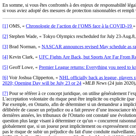
En somme, si vous êtes confrontés à des enjeux de responsabilité légal
si vous aviez adopté des mesures de protection raisonnables et rempli v
[1]
OMS, «
Chronologie de l’action de l’OMS face à la COVID-19
»
[2]
Stephen Wade, « Tokyo Olympics rescheduled for July 23-Aug.8,
[3]
Brad Norman, «
NASCAR announces revised May schedule as rac
[4]
Kevin Clark, «
UFC Fights Are Back, but Sports Are Far From R
[5]
Geoff Lowe, «
Premier League returns: Everything you need to k
[6]
Voir Joshua Clipperton, «
NHL officially back as league, players r
2020; Opening Day will be July 23 or 24
»
MLB News
(24 juin 2020)
[7]
Pour se référer à ce concept juridique, on utilise généralement l’e
L'acceptation volontaire du risque peut être implicite ou explicite (par
Par exemple, en Ontario, afin de déterminer si un demandeur a implicit
délibérée de causer un préjudice ou a fait preuve d’une insouciance
dernières années, les tribunaux de l'Ontario ont constaté une évolutio
question plus large visant à déterminer ce qu'un « concurrent raisonnabl
globalement que, si un joueur peut implicitement ou expressément conse
pas le risque de subir un préjudice du fait d'une conduite malveill