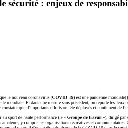
 sécurité : enjeux de responsabil
 que le nouveau coronavirus (
COVID-19
) est une pandémie mondiale
[
helle mondiale. Et dans une mesure sans précédent, on reporte les Jeux ol
e constater que d’importants efforts ont été déployés et continuent de l’êtr
r au sport de haute performance (le «
Groupe de travail
»), dirigé par
rts amateurs, y compris les organisations récréatives et communautaires.
omprend un outil d'évaluation du risque de la COVID-19 dans le sport et 