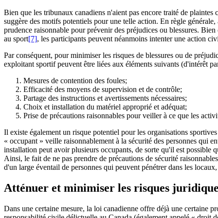
Bien que les tribunaux canadiens n'aient pas encore traité de plaintes 
suggère des motifs potentiels pour une telle action. En règle générale,
prudence raisonnable pour prévenir des préjudices ou blessures. Bien qu
au sport
[7]
, les participants peuvent néanmoins intenter une action civ
Par conséquent, pour minimiser les risques de blessures ou de préjudice
exploitant sportif peuvent être liées aux éléments suivants (d'intérêt 
Mesures de contention des foules;
Efficacité des moyens de supervision et de contrôle;
Partage des instructions et avertissements nécessaires;
Choix et installation du matériel approprié et adéquat;
Prise de précautions raisonnables pour veiller à ce que les act
Il existe également un risque potentiel pour les organisations sportive
« occupant » veille raisonnablement à la sécurité des personnes qui entre
installation peut avoir plusieurs occupants, de sorte qu'il est possible 
Ainsi, le fait de ne pas prendre de précautions de sécurité raisonnabl
d'un large éventail de personnes qui peuvent pénétrer dans les locaux, y
Atténuer et minimiser les risques juridiqu
Dans une certaine mesure, la loi canadienne offre déjà une certaine pr
responsabilité civile délictuelle au Canada (également appelé « droit de