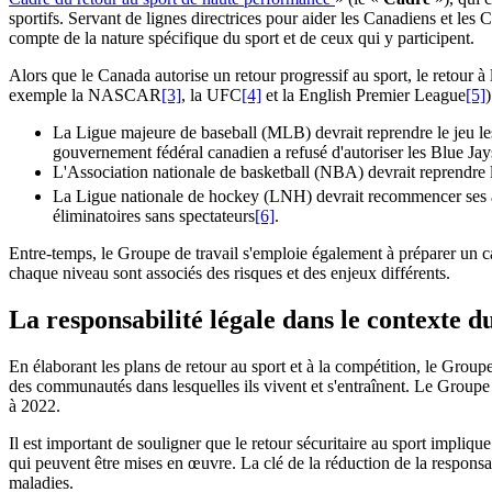
sportifs. Servant de lignes directrices pour aider les Canadiens et les 
compte de la nature spécifique du sport et de ceux qui y participent.
Alors que le Canada autorise un retour progressif au sport, le retour à
exemple la NASCAR
[3]
, la UFC
[4]
et la English Premier League
[5]
La Ligue majeure de baseball (MLB) devrait reprendre le jeu les 
gouvernement fédéral canadien a refusé d'autoriser les Blue Jay
L'Association nationale de basketball (NBA) devrait reprendre le
La Ligue nationale de hockey (LNH) devrait recommencer ses ac
éliminatoires sans spectateurs
[6]
.
Entre-temps, le Groupe de travail s'emploie également à préparer un ca
chaque niveau sont associés des risques et des enjeux différents.
La responsabilité légale dans le contexte d
En élaborant les plans de retour au sport et à la compétition, le Groupe 
des communautés dans lesquelles ils vivent et s'entraînent. Le Groupe d
à 2022.
Il est important de souligner que le retour sécuritaire au sport implique
qui peuvent être mises en œuvre. La clé de la réduction de la responsab
maladies.