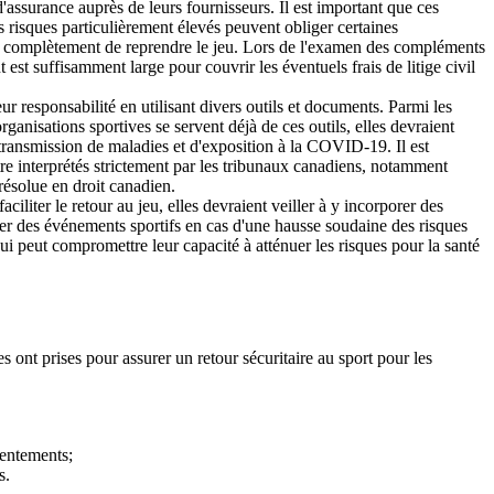
ssurance auprès de leurs fournisseurs. Il est important que ces
s risques particulièrement élevés peuvent obliger certaines
nent complètement de reprendre le jeu. Lors de l'examen des compléments
 est suffisamment large pour couvrir les éventuels frais de litige civil
 responsabilité en utilisant divers outils et documents. Parmi les
organisations sportives se servent déjà de ces outils, elles devraient
e transmission de maladies et d'exposition à la COVID-19. Il est
tre interprétés strictement par les tribunaux canadiens, notamment
résolue en droit canadien.
liter le retour au jeu, elles devraient veiller à y incorporer des
ter des événements sportifs en cas d'une hausse soudaine des risques
i peut compromettre leur capacité à atténuer les risques pour la santé
 ont prises pour assurer un retour sécuritaire au sport pour les
sentements;
s.