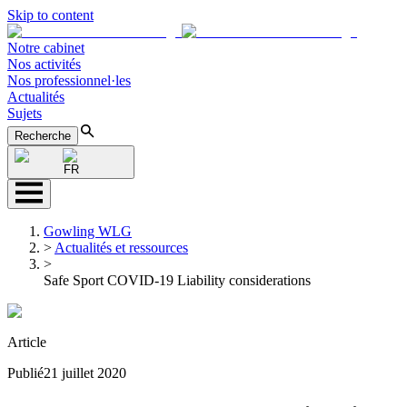
Skip to content
Notre cabinet
Nos activités
Nos professionnel·les
Actualités
Sujets
Recherche
FR
Gowling WLG
>
Actualités et ressources
>
Safe Sport COVID-19 Liability considerations
Article
Publié
21 juillet 2020