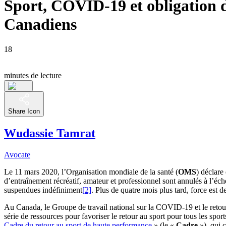
Sport, COVID-19 et obligation de
Canadiens
18
minutes de lecture
Share Icon
Wudassie Tamrat
Avocate
Le 11 mars 2020, l’Organisation mondiale de la santé (
OMS
) déclare
d’entraînement récréatif, amateur et professionnel sont annulés à l’éc
suspendues indéfiniment
[2]
. Plus de quatre mois plus tard, force est d
Au Canada, le Groupe de travail national sur la COVID-19 et le retou
série de ressources pour favoriser le retour au sport pour tous les spo
Cadre du retour au sport de haute performance
» (le «
Cadre
»), qui c