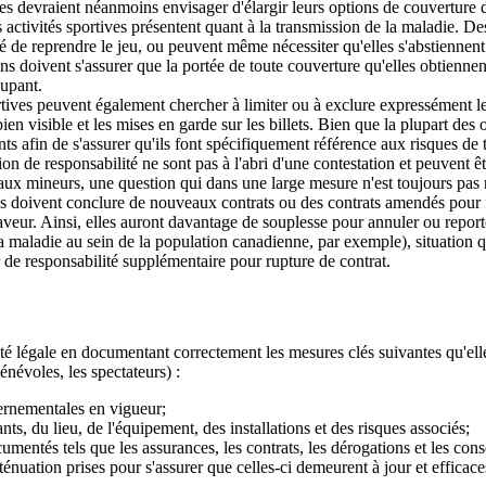
devraient néanmoins envisager d'élargir leurs options de couverture d'a
 activités sportives présentent quant à la transmission de la maladie. De
enté de reprendre le jeu, ou peuvent même nécessiter qu'elles s'abstien
ns doivent s'assurer que la portée de toute couverture qu'elles obtiennent
cupant.
ives peuvent également chercher à limiter ou à exclure expressément leur
bien visible et les mises en garde sur les billets. Bien que la plupart des 
ents afin de s'assurer qu'ils font spécifiquement référence aux risques d
n de responsabilité ne sont pas à l'abri d'une contestation et peuvent ê
n aux mineurs, une question qui dans une large mesure n'est toujours pas 
 doivent conclure de nouveaux contrats ou des contrats amendés pour faci
aveur. Ainsi, elles auront davantage de souplesse pour annuler ou repor
 maladie au sein de la population canadienne, par exemple), situation qu
r de responsabilité supplémentaire pour rupture de contrat.
té légale en documentant correctement les mesures clés suivantes qu'elles
bénévoles, les spectateurs) :
vernementales en vigueur;
nts, du lieu, de l'équipement, des installations et des risques associés;
umentés tels que les assurances, les contrats, les dérogations et les con
énuation prises pour s'assurer que celles-ci demeurent à jour et efficace