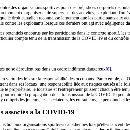
contre des organisations sportives pour des préjudices corporels découlan
 au moment d'organiser et de superviser des activités, l'exploitant d'un é
e le droit canadien reconnaisse largement que les participants aux activ
ile contre les exploitants lorsque ces derniers ont agi avec négligence da
s potentiels encourus par les participants dans le contexte sportif, les
particulier compte tenu de la transmission de la COVID-19 et du contrôle d
ivités ne se déroulent pas dans un cadre indûment dangereux
[8]
.
s en vertu des lois sur la responsabilité des occupants. Par exemple, en O
nt dans ses locaux, une responsabilité liée aux risques causés à la fois p
que le propriétaire, le locataire et l'entrepreneur puissent chacun être ten
es pour réduire la propagation de la transmission de la COVID-19 peut don
 compris les joueurs, les spectateurs, les entraîneurs, le personnel et l
es associés à la COVID-19
otection aux organisations sportives canadiennes lorsqu'elles lancent d
 la négligence ») reconnaît déjà que les participants à des activités spo