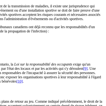
t de la transmission de maladies, il existe une jurisprudence qui
vénement ou d'une installation sportive se doit de faire preuve d'une
ités sportives acceptent les risques courants et nécessaires associés
ns l'administration d'événements ou d'activités sportives.
 tribunaux canadiens ont déjà reconnu que les responsabilités d'un
e la propagation de l'infection) :
ntario, la
Loi sur la responsabilité des occupants
exige qu'un
ar l'état des locaux et par les activités qui s'y déroulent
[9]
. Une
us responsables de l'incapacité à assurer la sécurité des personnes.
c exposer les organisations sportives à leur responsabilité à l'égard
es bénévoles
[10]
.
es plans de retour au jeu. Comme indiqué précédemment, le droit de la
rtives acceptent volontairement un certain degré de risque inhérent, ce