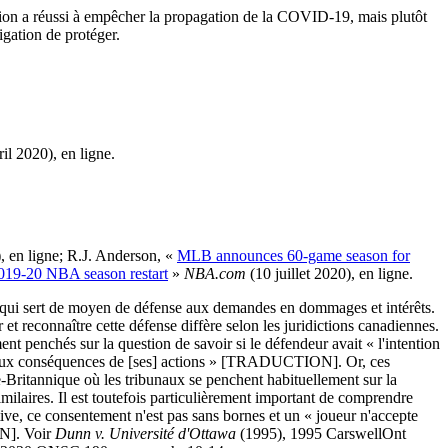
sation a réussi à empêcher la propagation de la COVID-19, mais plutôt
igation de protéger.
ril 2020), en ligne.
), en ligne; R.J. Anderson, «
MLB announces 60-game season for
019-20 NBA season restart
»
NBA.com
(10 juillet 2020), en ligne.
 » qui sert de moyen de défense aux demandes en dommages et intérêts.
 et reconnaître cette défense diffère selon les juridictions canadiennes.
t penchés sur la question de savoir si le défendeur avait « l'intention
ant aux conséquences de [ses] actions » [TRADUCTION]. Or, ces
e-Britannique où les tribunaux se penchent habituellement sur la
imilaires. Il est toutefois particulièrement important de comprendre
tive, ce consentement n'est pas sans bornes et un « joueur n'accepte
ON]. Voir
Dunn v. Université d'Ottawa
(1995), 1995 CarswellOnt