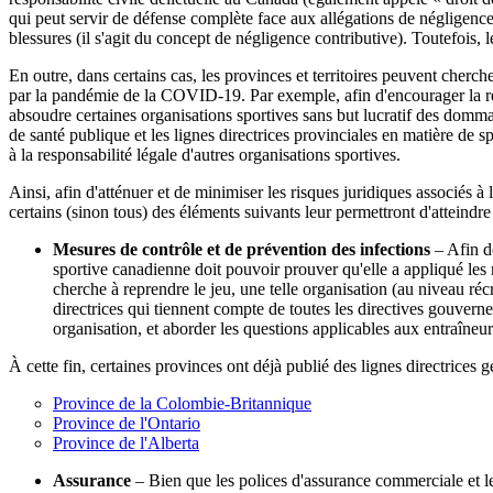
qui peut servir de défense complète face aux allégations de négligence
blessures (il s'agit du concept de négligence contributive). Toutefois,
En outre, dans certains cas, les provinces et territoires peuvent cherch
par la pandémie de la COVID-19. Par exemple, afin d'encourager la réou
absoudre certaines organisations sportives sans but lucratif des domm
de santé publique et les lignes directrices provinciales en matière de sp
à la responsabilité légale d'autres organisations sportives.
Ainsi, afin d'atténuer et de minimiser les risques juridiques associés
certains (sinon tous) des éléments suivants leur permettront d'atteindre 
Mesures de contrôle et de prévention des infections
– Afin de
sportive canadienne doit pouvoir prouver qu'elle a appliqué les me
cherche à reprendre le jeu, une telle organisation (au niveau réc
directrices qui tiennent compte de toutes les directives gouvern
organisation, et aborder les questions applicables aux entraîneu
À cette fin, certaines provinces ont déjà publié des lignes directrices g
Province de la Colombie-Britannique
Province de l'Ontario
Province de l'Alberta
Assurance
– Bien que les polices d'assurance commerciale et les