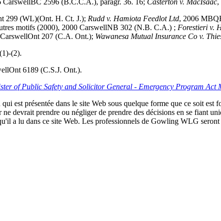
 CarswellBC 2596 (B.C.C.A.), paragr. 36. 16;
Casterton v. MacIsaac
,
t 299 (WL)(Ont. H. Ct. J.);
Rudd v. Hamiota Feedlot Ltd
, 2006 MBQ
autres motifs (2000), 2000 CarswellNB 302 (N.B. C.A.) ;
Forestieri v.
 CarswellOnt 207 (C.A. Ont.);
Wawanesa Mutual Insurance Co v. Thie
(1)-(2).
llOnt 6189 (C.S.J. Ont.).
ister of Public Safety and Solicitor General - Emergency Program Act
qui est présentée dans le site Web sous quelque forme que ce soit est fo
ur ne devrait prendre ou négliger de prendre des décisions en se fiant un
 qu'il a lu dans ce site Web. Les professionnels de Gowling WLG seront h