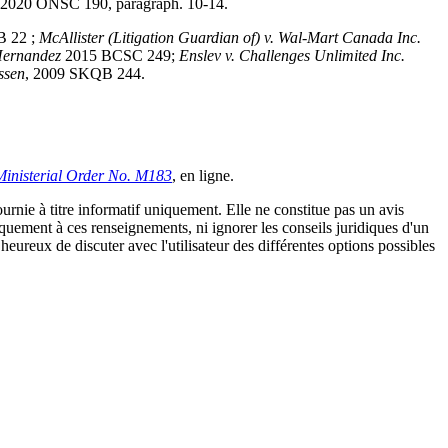
 2020 ONSC 190, paragraph. 10-14.
B 22 ;
McAllister (Litigation Guardian of) v. Wal-Mart Canada Inc.
 Hernandez
2015 BCSC 249;
Enslev v. Challenges Unlimited Inc.
ssen
, 2009 SKQB 244.
 Ministerial Order No. M183
, en ligne.
urnie à titre informatif uniquement. Elle ne constitue pas un avis
iquement à ces renseignements, ni ignorer les conseils juridiques d'un
eureux de discuter avec l'utilisateur des différentes options possibles