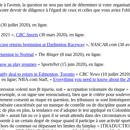
e à l'avenir, la question ne sera pas tant de déterminer si votre organi
otre devoir de diligence à l'égard de ceux et celles que vous aviez l'obl
 (30 juillet 2020), en ligne.
 2021 »,
CBC Sports
(30 mars 2020), en ligne.
ing returns beginning at Darlington Raceway
»,
NASCAR.com
(30 av
eturning to Normal
»
The Ringer
(8 mai 2020), en ligne.
now as play resumes
»
SportsNet
(15 juin 2020), en ligne.
atify deal to return in Edmonton, Toronto
»
CBC News
(10 juillet 2020
, en ligne; NBA.com Staff, «
Everything you need to know about the 2
xpression
volenti non fit injuria
, soit « acceptation volontaire du risque
 exemple, si on signe une renonciation), bien que le critère pour soulever
ement consenti au risque en question, les tribunaux se sont historiquemen
 téméraire caractérisée par un manque de contrôle ou de discipline qu
n; de plus en plus, la tendance est d’adopter le test appliqué en Colombi
e » aurait fait ou ce à quoi il se serait attendu dans des circonstances s
ntir à un certain degré de risque quand il participe à une activité spor
ante, hors du commun ou dépassant les limites du fairplay » [TRADUCTI