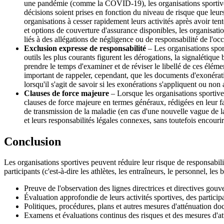
une pandémie (comme la COVID-19), les organisations sportives 
décisions soient prises en fonction du niveau de risque que leurs
organisations à cesser rapidement leurs activités après avoir t
et options de couverture d'assurance disponibles, les organisatio
liés à des allégations de négligence ou de responsabilité de l'oc
Exclusion expresse de responsabilité
– Les organisations sport
outils les plus courants figurent les dérogations, la signalétique 
prendre le temps d'examiner et de réviser le libellé de ces élém
important de rappeler, cependant, que les documents d'exonératio
lorsqu'il s'agit de savoir si les exonérations s'appliquent ou no
Clauses de force majeure
– Lorsque les organisations sportives
clauses de force majeure en termes généraux, rédigées en leur f
de transmission de la maladie (en cas d'une nouvelle vague de la
et leurs responsabilités légales connexes, sans toutefois encouri
Conclusion
Les organisations sportives peuvent réduire leur risque de responsabili
participants (c'est-à-dire les athlètes, les entraîneurs, le personnel, les 
Preuve de l'observation des lignes directrices et directives gou
Évaluation approfondie de leurs activités sportives, des participa
Politiques, procédures, plans et autres mesures d'atténuation doc
Examens et évaluations continus des risques et des mesures d'att