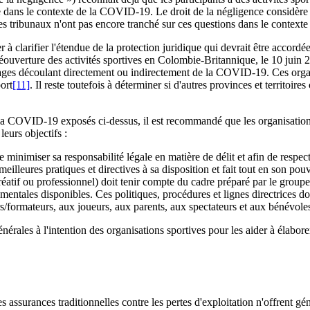
 dans le contexte de la COVID-19. Le droit de la négligence considère é
 les tribunaux n'ont pas encore tranché sur ces questions dans le context
er à clarifier l'étendue de la protection juridique qui devrait être accord
verture des activités sportives en Colombie-Britannique, le 10 juin 202
ages découlant directement ou indirectement de la COVID-19. Ces organi
ort
[11]
. Il reste toutefois à déterminer si d'autres provinces et territoire
 à la COVID-19 exposés ci-dessus, il est recommandé que les organisations
leurs objectifs :
 minimiser sa responsabilité légale en matière de délit et afin de respect
illeures pratiques et directives à sa disposition et fait tout en son pouv
réatif ou professionnel) doit tenir compte du cadre préparé par le groupe 
ementales disponibles. Ces politiques, procédures et lignes directrices 
rs/formateurs, aux joueurs, aux parents, aux spectateurs et aux bénévole
énérales à l'intention des organisations sportives pour les aider à élabore
 assurances traditionnelles contre les pertes d'exploitation n'offrent g