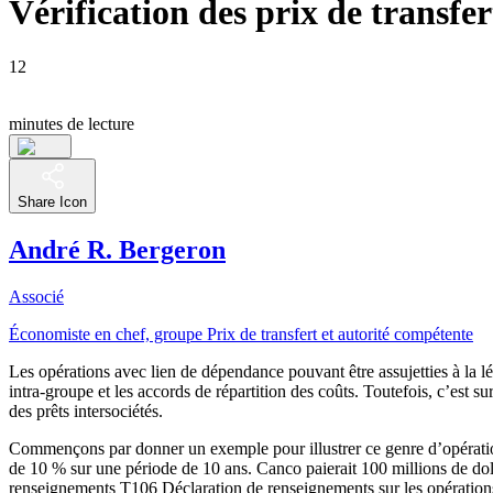
Vérification des prix de transfer
12
minutes de lecture
Share Icon
André R. Bergeron
Associé
Économiste en chef, groupe Prix de transfert et autorité compétente
Les opérations avec lien de dépendance pouvant être assujetties à la lég
intra-groupe et les accords de répartition des coûts. Toutefois, c’est
des prêts intersociétés.
Commençons par donner un exemple pour illustrer ce genre d’opération.
de 10 % sur une période de 10 ans. Canco paierait 100 millions de dolla
renseignements T106 Déclaration de renseignements sur les opérations