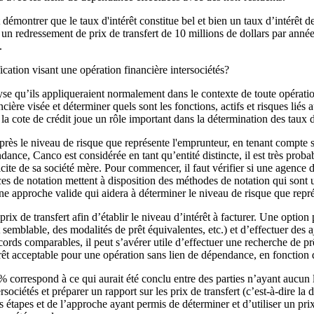
démontrer que le taux d'intérêt constitue bel et bien un taux d’intérêt 
 un redressement de prix de transfert de 10 millions de dollars par anné
.
cation visant une opération financière intersociétés?
se qu’ils appliqueraient normalement dans le contexte de toute opératio
nancière visée et déterminer quels sont les fonctions, actifs et risques lié
a cote de crédit joue un rôle important dans la détermination des taux d'
 près le niveau de risque que représente l'emprunteur, en tenant compte
nce, Canco est considérée en tant qu’entité distincte, il est très probab
icite de sa société mère. Pour commencer, il faut vérifier si une agenc
es de notation mettent à disposition des méthodes de notation qui sont ut
une approche valide qui aidera à déterminer le niveau de risque que rep
ix de transfert afin d’établir le niveau d’intérêt à facturer. Une option
 semblable, des modalités de prêt équivalentes, etc.) et d’effectuer des 
ords comparables, il peut s’avérer utile d’effectuer une recherche de prê
érêt acceptable pour une opération sans lien de dépendance, en fonction 
% correspond à ce qui aurait été conclu entre des parties n’ayant aucun l
sociétés et préparer un rapport sur les prix de transfert (c’est-à-dire la
es étapes et de l’approche ayant permis de déterminer et d’utiliser un pr