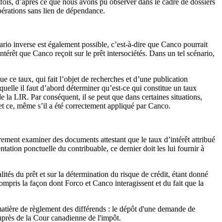
fois, d’après ce que nous avons pu observer dans le cadre de dossiers
pérations sans lien de dépendance.
ario inverse est également possible, c’est-à-dire que Canco pourrait
térêt que Canco reçoit sur le prêt intersociétés. Dans un tel scénario,
 ce taux, qui fait l’objet de recherches et d’une publication
uelle il faut d’abord déterminer qu’est-ce qui constitue un taux
de la LIR. Par conséquent, il se peut que dans certaines situations,
t ce, même s’il a été correctement appliqué par Canco.
rement examiner des documents attestant que le taux d’intérêt attribué
tion ponctuelle du contribuable, ce dernier doit les lui fournir à
tés du prêt et sur la détermination du risque de crédit, étant donné
compris la façon dont Forco et Canco interagissent et du fait que la
atière de règlement des différends : le dépôt d'une demande de
uprès de la Cour canadienne de l'impôt.