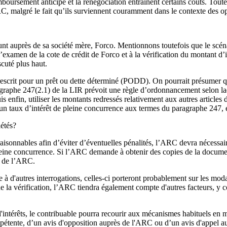
oursement anticipé et la renégociation entraînent certains coûts. Toute
ARC, malgré le fait qu’ils surviennent couramment dans le contexte des o
unt auprès de sa société mère, Forco. Mentionnons toutefois que le scén
examen de la cote de crédit de Forco et à la vérification du montant d’in
cuté plus haut.
escrit pour un prêt ou dette déterminé (PODD). On pourrait présumer que
agraphe 247(2.1) de la LIR prévoit une règle d’ordonnancement selon laq
is enfin, utiliser les montants redressés relativement aux autres articles 
 taux d’intérêt de pleine concurrence aux termes du paragraphe 247, e
iétés?
aisonnables afin d’éviter d’éventuelles pénalités, l’ARC devra nécessai
leine concurrence. Si l’ARC demande à obtenir des copies de la documenta
te de l’ARC.
 d'autres interrogations, celles‑ci porteront probablement sur les modali
 de la vérification, l’ARC tiendra également compte d'autres facteurs, y 
intérêts, le contribuable pourra recourir aux mécanismes habituels en m
mpétente, d’un avis d'opposition auprès de l'ARC ou d’un avis d'appel a