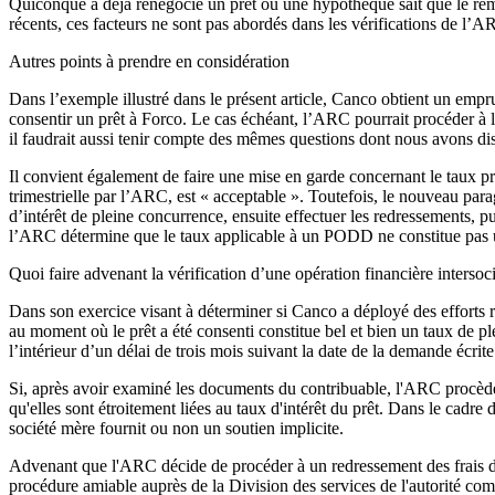
Quiconque a déjà renégocié un prêt ou une hypothèque sait que le remb
récents, ces facteurs ne sont pas abordés dans les vérifications de l’
Autres points à prendre en considération
Dans l’exemple illustré dans le présent article, Canco obtient un empr
consentir un prêt à Forco. Le cas échéant, l’ARC pourrait procéder à l’
il faudrait aussi tenir compte des mêmes questions dont nous avons dis
Il convient également de faire une mise en garde concernant le taux pr
trimestrielle par l’ARC, est « acceptable ». Toutefois, le nouveau par
d’intérêt de pleine concurrence, ensuite effectuer les redressements, pu
l’ARC détermine que le taux applicable à un PODD ne constitue pas un
Quoi faire advenant la vérification d’une opération financière intersoc
Dans son exercice visant à déterminer si Canco a déployé des efforts r
au moment où le prêt a été consenti constitue bel et bien un taux de p
l’intérieur d’un délai de trois mois suivant la date de la demande écri
Si, après avoir examiné les documents du contribuable, l'ARC procède à
qu'elles sont étroitement liées au taux d'intérêt du prêt. Dans le cadre
société mère fournit ou non un soutien implicite.
Advenant que l'ARC décide de procéder à un redressement des frais d'
procédure amiable auprès de la Division des services de l'autorité co