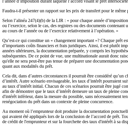
l’année d’imposition durant laquelle l’accord visant le prêt intersociété
Faudra-t-il présenter un rapport sur les prix de transfert pour le même
Selon l’alinéa 247(4)(b) de la LIR : « pour chaque année d’imposition o
ou l’exercice, selon le cas, des registres ou des documents contenant u
au cours de l’année ou de l’exercice relativement à l’opération. »
Qu’est-ce qui constitue un « changement important »? Chaque prêt est di
d’importants coûts financiers et frais juridiques. Ainsi, il est plutô
années ultérieures, la documentation préparée, y compris les hypothèses
subséquentes. De ce point de vue, une multinationale aurait donc rais
qu'elle ne sera peut-être pas tenue de préparer une documentation pon
quant aux modalités du prêt.
Cela dit, dans d’autres circonstances il pourrait être considéré qu’un 
d’intérêt. Autre scénario envisageable, les taux d’intérêt pourraient 
au taux d’intérêt initial. Chacun de ces scénarios pourrait être jugé 
afin de démontrer que le taux d’intérêt demeure un taux de pleine co
d'intérêt inférieur, dans la mesure du possible, sans nécessairement teni
renégociation du prêt dans un contexte de pleine concurrence.
Au moment où l’emprunteur doit produire la documentation ponctuelle po
qui avaient été appliqués lors de la conclusion de l’accord de prêt. T
de crédit de l'emprunteur et sur la fourchette des taux d'intérêt à sa 