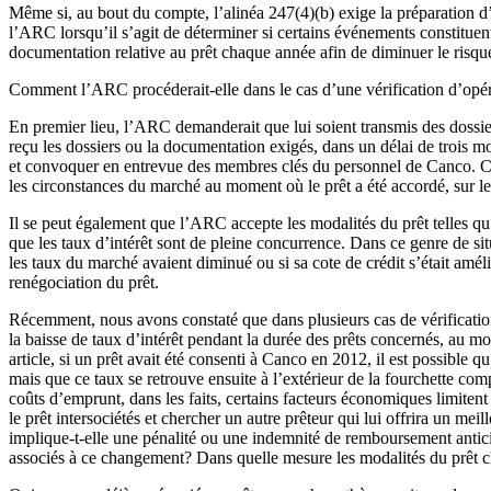
Même si, au bout du compte, l’alinéa 247(4)(b) exige la préparation d
l’ARC lorsqu’il s’agit de déterminer si certains événements constitue
documentation relative au prêt chaque année afin de diminuer le risque
Comment l’ARC procéderait-elle dans le cas d’une vérification d’opéra
En premier lieu, l’ARC demanderait que lui soient transmis des dossie
reçu les dossiers ou la documentation exigés, dans un délai de trois m
et convoquer en entrevue des membres clés du personnel de Canco. Co
les circonstances du marché au moment où le prêt a été accordé, sur le ty
Il se peut également que l’ARC accepte les modalités du prêt telles qu’
que les taux d’intérêt sont de pleine concurrence. Dans ce genre de si
les taux du marché avaient diminué ou si sa cote de crédit s’était am
renégociation du prêt.
Récemment, nous avons constaté que dans plusieurs cas de vérification 
la baisse de taux d’intérêt pendant la durée des prêts concernés, au m
article, si un prêt avait été consenti à Canco en 2012, il est possible 
mais que ce taux se retrouve ensuite à l’extérieur de la fourchette com
coûts d’emprunt, dans les faits, certains facteurs économiques limitent
le prêt intersociétés et chercher un autre prêteur qui lui offrira un mei
implique-t-elle une pénalité ou une indemnité de remboursement anticipé e
associés à ce changement? Dans quelle mesure les modalités du prêt c