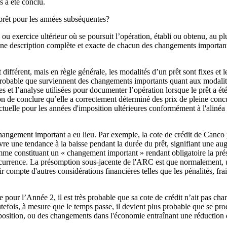
s a été conclu.
 prêt pour les années subséquentes?
u exercice ultérieur où se poursuit l’opération, établi ou obtenu, au plus
ne description complète et exacte de chacun des changements importants d
fférent, mais en règle générale, les modalités d’un prêt sont fixes et le
t improbable que surviennent des changements importants quant aux modal
 et l’analyse utilisées pour documenter l’opération lorsque le prêt a ét
on de conclure qu’elle a correctement déterminé des prix de pleine concu
ctuelle pour les années d'imposition ultérieures conformément à l'alin
changement important a eu lieu. Par exemple, la cote de crédit de Canco p
suivre une tendance à la baisse pendant la durée du prêt, signifiant une 
comme constituant un « changement important » rendant obligatoire la pr
ncurrence. La présomption sous-jacente de l'ARC est que normalement, 
r compte d'autres considérations financières telles que les pénalités, fra
ur l’Année 2, il est très probable que sa cote de crédit n’ait pas chang
outefois, à mesure que le temps passe, il devient plus probable que se p
disposition, ou des changements dans l'économie entraînant une réduction d