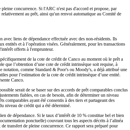
de pleine concurrence. Si l'ARC n'est pas d'accord et propose, par
e relativement au prêt, ainsi qu'un renvoi automatique au Comité de
n avec liens de dépendance effectuée avec des non‑résidents. Ils
s aux entités et à l’opération visées. Généralement, pour les transactions
intérêt offerts à l'emprunteur.
 spécifiquement de la cote de crédit de Canco au moment où le prêt a
le que l’obtention d’une cote de crédit intrinsèque soit requise, à
e de notation, comme Standard & Poor's ou Moody's, a déjà attribué une
iles pour l’estimation de la cote de crédit intrinsèque d’une entité.
résente Canco.
 possible serait de se baser sur des accords de prêt comparables conclus
ajustements fiables, en cas de besoin, afin de déterminer un niveau
ts comparables ayant été consentis à des tiers et partageant des
du niveau de crédit qui a été déterminé.
ien de dépendance. Si le taux d’intérêt de 10 % constitue bel et bien
 documentation ponctuelle) couvrant tous les aspects décrits à l’alinéa
ix de transfert de pleine concurrence. Ce rapport sera préparé pour