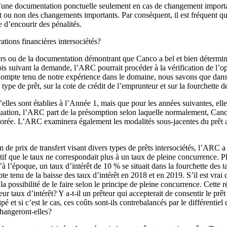
’une documentation ponctuelle seulement en cas de changement important
nt ou non des changements importants. Par conséquent, il est fréquent q
 d’encourir des pénalités.
tions financières intersociétés?
rs ou de la documentation démontrant que Canco a bel et bien déterminé e
ois suivant la demande, l’ARC pourrait procéder à la vérification de l’op
mpte tenu de notre expérience dans le domaine, nous savons que dans l
pe de prêt, sur la cote de crédit de l’emprunteur et sur la fourchette des 
elles sont établies à l’Année 1, mais que pour les années suivantes, elle
tuation, l’ARC part de la présomption selon laquelle normalement, Canco 
éliorée. L’ARC examinera également les modalités sous-jacentes du prêt 
de prix de transfert visant divers types de prêts intersociétés, l’ARC 
otif que le taux ne correspondait plus à un taux de pleine concurrence. 
qu’à l’époque, un taux d’intérêt de 10 % se situait dans la fourchette des
pte tenu de la baisse des taux d’intérêt en 2018 et en 2019. S’il est vra
 la possibilité de le faire selon le principe de pleine concurrence. Cett
lleur taux d’intérêt? Y a-t-il un prêteur qui accepterait de consentir le pr
t si c’est le cas, ces coûts sont-ils contrebalancés par le différentiel d
hangeront-elles?