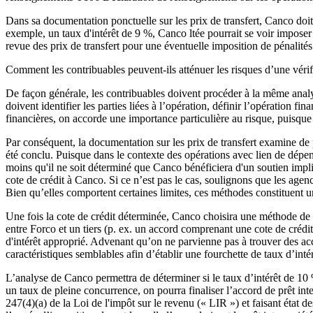
Dans sa documentation ponctuelle sur les prix de transfert, Canco doit 
exemple, un taux d'intérêt de 9 %, Canco ltée pourrait se voir imposer
revue des prix de transfert pour une éventuelle imposition de pénalités
Comment les contribuables peuvent-ils atténuer les risques d’une vérifi
De façon générale, les contribuables doivent procéder à la même analy
doivent identifier les parties liées à l’opération, définir l’opération fi
financières, on accorde une importance particulière au risque, puisque l
Par conséquent, la documentation sur les prix de transfert examine de
été conclu. Puisque dans le contexte des opérations avec lien de dépenda
moins qu'il ne soit déterminé que Canco bénéficiera d'un soutien impl
cote de crédit à Canco. Si ce n’est pas le cas, soulignons que les agenc
Bien qu’elles comportent certaines limites, ces méthodes constituent 
Une fois la cote de crédit déterminée, Canco choisira une méthode de pr
entre Forco et un tiers (p. ex. un accord comprenant une cote de crédit
d'intérêt approprié. Advenant qu’on ne parvienne pas à trouver des acc
caractéristiques semblables afin d’établir une fourchette de taux d’int
L’analyse de Canco permettra de déterminer si le taux d’intérêt de 10 
un taux de pleine concurrence, on pourra finaliser l’accord de prêt inter
247(4)(a) de la Loi de l'impôt sur le revenu (« LIR ») et faisant état d