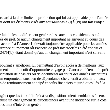
 tard à la date limite de production qui lui est applicable pour l’année
ont les éléments visés aux sous-alinéas a)(i) à (vi) ont fait l’objet
 fait de les modifier peut générer des sanctions considérables et/ou
ités du prêt. Si aucun changement important ne survient au cours des
é accordé à l’Année 1, devrait toujours être applicable pour les années
rrence au moment où l’accord de prêt intersociétés a été conclu et
éa 247(4)b), étant donné qu'aucun changement important n’est survenu
ourrait s’améliorer, lui permettant d’avoir accès à de meilleurs taux
augmentation du coût d’opportunité engagé par Canco en détenant le prêt
ésentation de dossiers ou de documents au cours des années ultérieures
un emprunteur sans lien de dépendance chercherait à obtenir un taux
is de remboursement anticipé et coûts financiers et juridiques liés à la
é et que les taux d’intérêt à sa disposition soient semblables à ceux
roduise un changement de circonstances ayant une incidence sur la cote
es taux d'intérêt en général.