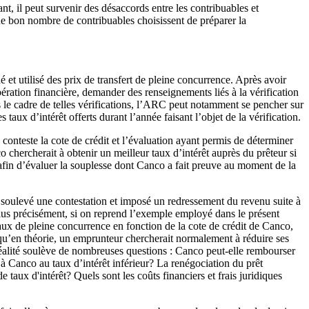
, il peut survenir des désaccords entre les contribuables et
ue bon nombre de contribuables choisissent de préparer la
t utilisé des prix de transfert de pleine concurrence. Après avoir
ération financière, demander des renseignements liés à la vérification
e cadre de telles vérifications, l’ARC peut notamment se pencher sur
taux d’intérêt offerts durant l’année faisant l’objet de la vérification.
 conteste la cote de crédit et l’évaluation ayant permis de déterminer
chercherait à obtenir un meilleur taux d’intérêt auprès du prêteur si
afin d’évaluer la souplesse dont Canco a fait preuve au moment de la
a soulevé une contestation et imposé un redressement du revenu suite à
Plus précisément, si on reprend l’exemple employé dans le présent
 taux de pleine concurrence en fonction de la cote de crédit de Canco,
i qu’en théorie, un emprunteur chercherait normalement à réduire ses
e réalité soulève de nombreuses questions : Canco peut-elle rembourser
êt à Canco au taux d’intérêt inférieur? La renégociation du prêt
e taux d'intérêt? Quels sont les coûts financiers et frais juridiques