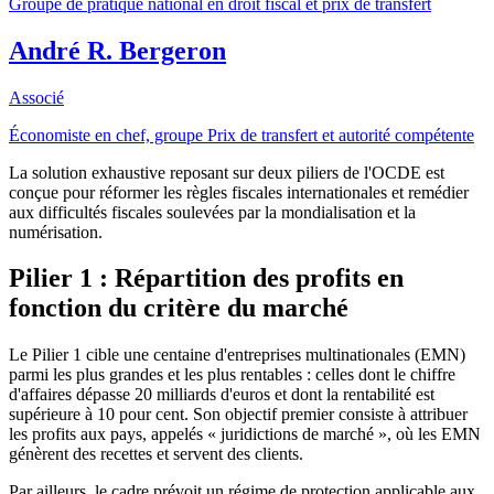
Groupe de pratique national en droit fiscal et prix de transfert
André R. Bergeron
Associé
Économiste en chef, groupe Prix de transfert et autorité compétente
La solution exhaustive reposant sur deux piliers de l'OCDE est
conçue pour réformer les règles fiscales internationales et remédier
aux difficultés fiscales soulevées par la mondialisation et la
numérisation.
Pilier 1 : Répartition des profits en
fonction du critère du marché
Le Pilier 1 cible une centaine d'entreprises multinationales (EMN)
parmi les plus grandes et les plus rentables : celles dont le chiffre
d'affaires dépasse 20 milliards d'euros et dont la rentabilité est
supérieure à 10 pour cent. Son objectif premier consiste à attribuer
les profits aux pays, appelés « juridictions de marché », où les EMN
génèrent des recettes et servent des clients.
Par ailleurs, le cadre prévoit un régime de protection applicable aux