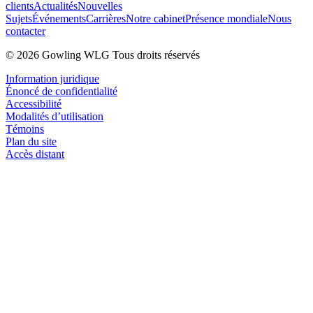
clients
Actualités
Nouvelles
Sujets
Événements
Carrières
Notre cabinet
Présence mondiale
Nous
contacter
© 2026 Gowling WLG Tous droits réservés
Information juridique
Énoncé de confidentialité
Accessibilité
Modalités d’utilisation
Témoins
Plan du site
Accès distant