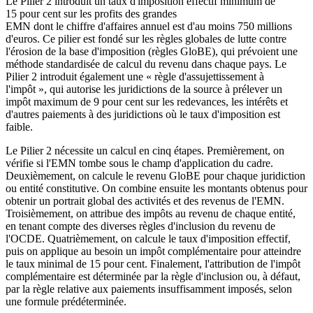
Le Pilier 2 introduit un taux d'imposition effectif minimum de
15 pour cent sur les profits des grandes
EMN dont le chiffre d'affaires annuel est d'au moins 750 millions
d'euros. Ce pilier est fondé sur les règles globales de lutte contre
l'érosion de la base d'imposition (règles GloBE), qui prévoient une
méthode standardisée de calcul du revenu dans chaque pays. Le
Pilier 2 introduit également une « règle d'assujettissement à
l'impôt », qui autorise les juridictions de la source à prélever un
impôt maximum de 9 pour cent sur les redevances, les intérêts et
d'autres paiements à des juridictions où le taux d'imposition est
faible.
Le Pilier 2 nécessite un calcul en cinq étapes. Premièrement, on
vérifie si l'EMN tombe sous le champ d'application du cadre.
Deuxièmement, on calcule le revenu GloBE pour chaque juridiction
ou entité constitutive. On combine ensuite les montants obtenus pour
obtenir un portrait global des activités et des revenus de l'EMN.
Troisièmement, on attribue des impôts au revenu de chaque entité,
en tenant compte des diverses règles d'inclusion du revenu de
l'OCDE. Quatrièmement, on calcule le taux d'imposition effectif,
puis on applique au besoin un impôt complémentaire pour atteindre
le taux minimal de 15 pour cent. Finalement, l'attribution de l'impôt
complémentaire est déterminée par la règle d'inclusion ou, à défaut,
par la règle relative aux paiements insuffisamment imposés, selon
une formule prédéterminée.